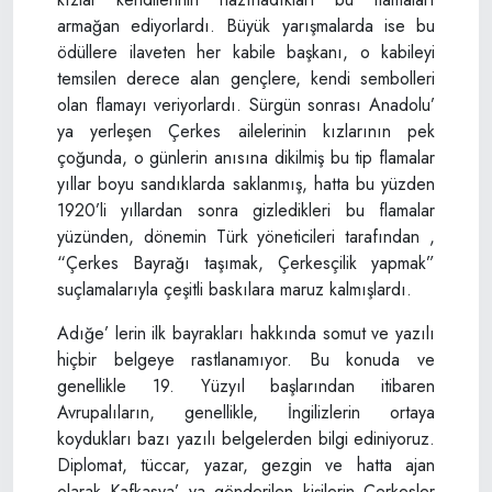
armağan ediyorlardı. Büyük yarışmalarda ise bu
ödüllere ilaveten her kabile başkanı, o kabileyi
temsilen derece alan gençlere, kendi sembolleri
olan flamayı veriyorlardı. Sürgün sonrası Anadolu’
ya yerleşen Çerkes ailelerinin kızlarının pek
çoğunda, o günlerin anısına dikilmiş bu tip flamalar
yıllar boyu sandıklarda saklanmış, hatta bu yüzden
1920’li yıllardan sonra gizledikleri bu flamalar
yüzünden, dönemin Türk yöneticileri tarafından ,
“Çerkes Bayrağı taşımak, Çerkesçilik yapmak”
suçlamalarıyla çeşitli baskılara maruz kalmışlardı.
Adığe’ lerin ilk bayrakları hakkında somut ve yazılı
hiçbir belgeye rastlanamıyor. Bu konuda ve
genellikle 19. Yüzyıl başlarından itibaren
Avrupalıların, genellikle, İngilizlerin ortaya
koydukları bazı yazılı belgelerden bilgi ediniyoruz.
Diplomat, tüccar, yazar, gezgin ve hatta ajan
olarak Kafkasya’ ya gönderilen kişilerin Çerkesler