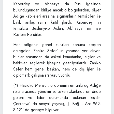
Kaberdey ve Abhazya da Rus işgalinde
bulunduğundan birliğe ancak o bölgelerden, diğer
Adığe kabileleri arasına sığınanların temsilcileri ile
birlik antlaşmasına katılmışlardı. Kabardey’ in
temsilcisi Beslenyiko Aslan, Abhazya’ nın ise
Rustem Pe idiler.
Her bölgenin genel kurulları sonucu seçilen
delegeleri Zaniko Sefer’ in yanında yer alıyor,
bunlar arasından da askeri komutanlar, elçiler ve
hakimler seçilerek işbaşına getiriliyorlardı. Zaniko
Sefer hem genel başkan, hem de dış işleri ile
diplomatik çalışmaları yürütüyordu.
(*) Havidko Mensur, o dönemin en ünlü üç Adığe
reisi arasında yönetim ve askeri alanlarda en önde
geleni ve lider durumunda bulunan kişidir.
Çerkesya’ da sosyal yaşayış, J. Bağ , Ank.969,
S.121’ de genişçe bilgi var.