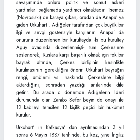
savaşımında onlara politik ve somut askeri
yardımları sağlamada yardımcı olmaktadır. Tsemez
(Novrosiski) de karaya çıkan, oradan da Anapa’ ya
giden Urkuhart , Adığeler tarafından çok büyük bir
ilgi ve sevgi gösterisiyle karşılanır. Anapa’ da
onuruna düzenlenen bir kurultayda -ki bu kurultay
Aguy ovasında düzenlenmişti- tüm Çerkeslere
seslenerek, Ruslara karşı başarılı olmak için tek bir
bayrak altında, Çerkes birliğinin kesinlikle
kurulmasının gerekliliğini önerir. Urkuhart bayrağın
rengi, amblemi vs. hakkında Çerkeslere bilgi
aktardığını, sonradan yazdığı anılarında dile
getirir. Bu arada o dönemde Adığelerin lideri
durumunda olan Zaniko Sefer beyin de onayı ile
12 kabileyi temsilen 12 kişilik geçici bir hükümet
kurulur.
Urkuhart’ ın Kafkasya’ dan ayrılmasından 3 yıl
sonra 6 Mayıs 1837 tarihinde, bu kez, yine İngiliz