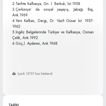
2.Tarihte Kafkasya, Gn. İ. Berkuk, İst.1958
3.Çerkesya’ da sosyal yaşayış, Jabağı Baj,
Ank.1969
4.Yeni Kafkas, Dergi, Dr. Vasfi Güsar İst. 1957-
1962
5.İngiliz Belgelerinde Türkiye ve Kafkasya, Osman
Çelik, Ank.1992
6.Göç,İ. Aydemir, Ank.1968
İçerik 15757 kez listelendi
#adığe
#bayrağı nıpnın
#tarihçesi
TARİH