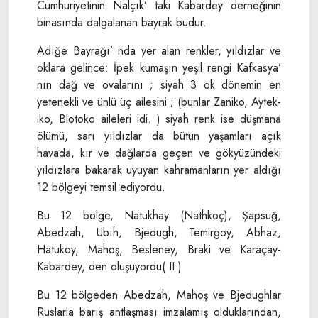
Cumhuriyetinin Nalçık’ taki Kabardey derneğinin
binasında dalgalanan bayrak budur.
Adığe Bayrağı’ nda yer alan renkler, yıldızlar ve
oklara gelince: İpek kumaşın yeşil rengi Kafkasya’
nın dağ ve ovalarını ; siyah 3 ok dönemin en
yetenekli ve ünlü üç ailesini ; (bunlar Zaniko, Aytek-
iko, Blotoko aileleri idi. ) siyah renk ise düşmana
ölümü, sarı yıldızlar da bütün yaşamları açık
havada, kır ve dağlarda geçen ve gökyüzündeki
yıldızlara bakarak uyuyan kahramanların yer aldığı
12 bölgeyi temsil ediyordu.
Bu 12 bölge, Natukhay (Nathkoç), Şapsuğ,
Abedzah, Ubıh, Bjedugh, Temirgoy, Abhaz,
Hatukoy, Mahoş, Besleney, Braki ve Karaçay-
Kabardey, den oluşuyordu( II )
Bu 12 bölgeden Abedzah, Mahoş ve Bjedughlar
Ruslarla barış antlaşması imzalamış olduklarından,