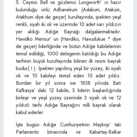
S. Ceymis Bell ve gözlemci Longworth’ ın hazır
bulunduğu ünlü Adhanekum (Adakum, Atakum,
Atakhum diye de geçer) kurultayında, ipekten yeşil
renkli, siyah iki ok ve üzerinde 10 adet sarı yıldızın
yer aldığı Adığe Bayrağı dalgalanmaktadır.
Havidko Mensur’ un (Havdiko, Havudukue * diye
de geçer) liderliğinde ve bütün Adığe kabilelerinin
temsil edildiği, 1000 delegenin katıldığı bu Adığe
tarihinin büyük kurultayında bilinen ilk resmi bayrak
budur( I ). İpekten yapılmış yeşil bir yüzey, iki siyah
ok ve 10 kabileyi temsil eden 10 adet yıldız.
Bundan bir yıl sonra ise 1838 yılında Batı
Kafkasya’ daki 12 kabile, 3 liderin başkanlığında
birleşir ve yeşil yüzey üzerinde 3 siyah ok ve 12
yıldızlı tarihi Adığe Bayrağını milli bayrak olarak
kabul ederler.
İşte bugün Adığe Cumhuriyetinin Maykop’ taki
Parlamento binasında ve Kabartay-Balkar