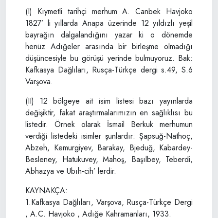
(I) Kıymetli tarihçi merhum A. Canbek Havjoko
1827’ li yıllarda Anapa üzerinde 12 yıldızlı yeşil
bayrağın dalgalandığını yazar ki o dönemde
henüz Adığeler arasında bir birleşme olmadığı
düşüncesiyle bu görüşü yerinde bulmuyoruz. Bak:
Kafkasya Dağlıları, Rusça-Türkçe dergi s.49, S.6
Varşova.
(II) 12 bölgeye ait isim listesi bazı yayınlarda
değişiktir, fakat araştırmalarımızın en sağlıklısı bu
listedir. Örnek olarak İsmail Berkuk merhumun
verdiği listedeki isimler şunlardır: Şapsuğ-Nathoç,
Abzeh, Kemurgiyev, Barakay, Bjeduğ, Kabardey-
Besleney, Hatukuvey, Mahoş, Başılbey, Teberdi,
Abhazya ve Ubıh-cih’ lerdir.
KAYNAKÇA:
1.Kafkasya Dağlıları, Varşova, Rusça-Türkçe Dergi
, A.C. Havjoko , Adığe Kahramanları, 1933.