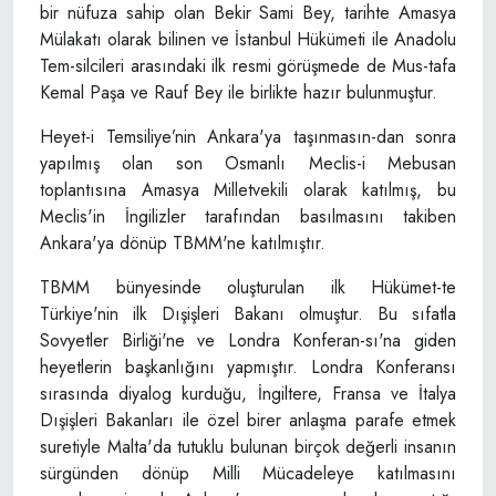
bir nüfuza sahip olan Bekir Sami Bey, tarihte Amasya
Mülakatı olarak bilinen ve İstanbul Hükümeti ile Anadolu
Tem-silcileri arasındaki ilk resmi görüşmede de Mus-tafa
Kemal Paşa ve Rauf Bey ile birlikte hazır bulunmuştur.
Heyet-i Temsiliye’nin Ankara'ya taşınmasın-dan sonra
yapılmış olan son Osmanlı Meclis-i Mebusan
toplantısına Amasya Milletvekili olarak katılmış, bu
Meclis'in İngilizler tarafından basılmasını takiben
Ankara'ya dönüp TBMM'ne katılmıştır.
TBMM bünyesinde oluşturulan ilk Hükümet-te
Türkiye'nin ilk Dışişleri Bakanı olmuştur. Bu sıfatla
Sovyetler Birliği'ne ve Londra Konferan-sı'na giden
heyetlerin başkanlığını yapmıştır. Londra Konferansı
sırasında diyalog kurduğu, İngiltere, Fransa ve İtalya
Dışişleri Bakanları ile özel birer anlaşma parafe etmek
suretiyle Malta'da tutuklu bulunan birçok değerli insanın
sürgünden dönüp Milli Mücadeleye katılmasını