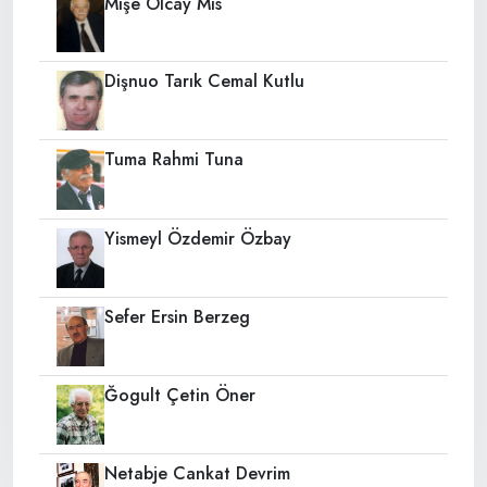
Mışe Olcay Mis
Dişnuo Tarık Cemal Kutlu
Tuma Rahmi Tuna
Yismeyl Özdemir Özbay
Sefer Ersin Berzeg
Ğogult Çetin Öner
Netabje Cankat Devrim