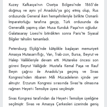
Kuzey Kafkasya'nın Osetya Bölgesi'nde 1865'de
doğmuş ve aynı yıl Anadolu'ya göç etmiş olup, Rus
ordusunda General iken hemşehrileriyle birlikte Osmanlı
İmparatorluğu tarafına geçip, Türk ordusunda da
Generallik yapmış olan Musa Kunduk Paşa'nın oğludur.
Galatasaray Lisesi'ni bitirdikten sonra Paris'te Siyasal
Bilgiler tahsilini tamamladı.
Petersburg Elçiliği'nde kâtiplikle başlayan memuriyeti
Amasya Mutasarrıflığı, Van, Trab-zon, Bursa, Beyrut ve
Halep Valilikleriyle devam etti. Mütareke öncesi son
görevi Beyrut Valiliğidir. Mustafa Kemal Paşa ve Rauf
Beyin çağrısı ile Anadolu'ya geçmiş ve Sivas
Kongresi'nden itibaren Milli Mücadelenin içinde yer
almıştır. Erzurum Kongresi sırasında Sivas'ta olmasına
rağmen Heyet-i Temsiliye üyesi seçilmiştir.
Sivas Kongresi tarafından da Heyet-i Temsiliye üyeliğine
seçilmiştir. Sivas ve Amasya Çerkesleri üzerinde geniş