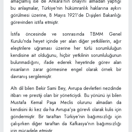
amaçlamış ise de Ankara'nın onayını almadan yaptığı
bu anlaşmalar, Türkiye'nin hükümranlık haklarına aykırı
görülmesi üzerine, 8 Mayıs 1921'de Dışişleri Bakanlığı
görevinden istifa etmiştir.
İstifa öncesinde ve sonrasında TBMM Genel
Kurulu'nda heyet içinde yer alan diğer yetkililerin, ağır
eleştirilere uğraması üzerine her türlü sorumluluğun
kendisine ait olduğunu, hiçbir yetkilinin sorumluluğunun
bulunmadığını, ifade ederek heyetinde görev alan
insanların zarar görmesine engel olarak örnek bir
davranış sergilemiştir.
Altı dil bilen Bekir Sami Bey, Avrupa devletleri nezdinde
itibarı ve prestiji olan bir yöneticiydi. Bu yönünü iyi bilen
Mustafa Kemal Paşa Meclis olurunu almadan da
kendisini iki kez da-ha Avrupa'ya görevli olarak kulis için
göndermiştir. Bir taraftan Türkiye'nin bağımsızlığı için
çalışırken diğer taraftan da Kafkasya'nın bağımsızlığı
için mücadele etmiştir.