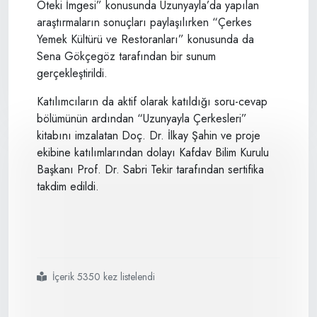
Öteki İmgesi” konusunda Uzunyayla’da yapılan
araştırmaların sonuçları paylaşılırken “Çerkes
Yemek Kültürü ve Restoranları” konusunda da
Sena Gökçegöz tarafından bir sunum
gerçekleştirildi.
Katılımcıların da aktif olarak katıldığı soru-cevap
bölümünün ardından “Uzunyayla Çerkesleri”
kitabını imzalatan Doç. Dr. İlkay Şahin ve proje
ekibine katılımlarından dolayı Kafdav Bilim Kurulu
Başkanı Prof. Dr. Sabri Tekir tarafından sertifika
takdim edildi.
İçerik 5350 kez listelendi
#kafdav
#seminerleri
#topluluk
#aidiyet
#ve
#kimlik
#uzunyayla
#çerkesleri