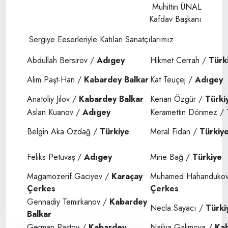
Muhittin ÜNAL
Kafdav Başkanı
Sergiye Eeserleriyle Katılan Sanatçılarımız
Abdullah Bersirov /
Adıgey
Hikmet Cerrah /
Türk
Alim Paşt-Han /
Kabardey Balkar
Kat Teuçej /
Adıgey
Anatoliy Jilov /
Kabardey Balkar
Kenan Özgür /
Türki
Aslan Kuanov /
Adıgey
Keramettin Dönmez /
Belgin Aka Özdağ /
Türkiye
Meral Fidan /
Türkiy
Feliks Petuvaş /
Adıgey
Mine Bağ /
Türkiye
Magamozerif Gaciyev /
Karaçay
Muhamed Hahanduko
Çerkes
Çerkes
Gennadiy Temirkanov /
Kabardey
Necla Sayacı /
Türki
Balkar
German Paştov /
Kabardey
Nailya Galimova /
Ka