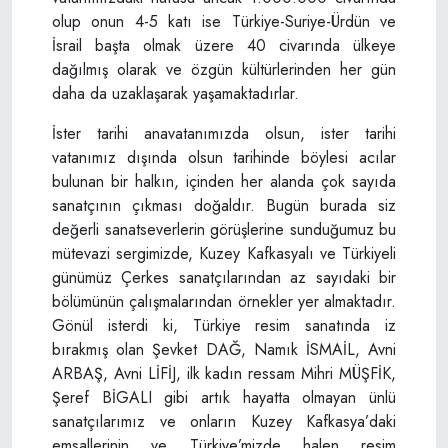
olup onun 4-5 katı ise Türkiye-Suriye-Ürdün ve
İsrail başta olmak üzere 40 civarında ülkeye
dağılmış olarak ve özgün kültürlerinden her gün
daha da uzaklaşarak yaşamaktadırlar.
İster tarihi anavatanımızda olsun, ister tarihi
vatanımız dışında olsun tarihinde böylesi acılar
bulunan bir halkın, içinden her alanda çok sayıda
sanatçının çıkması doğaldır. Bugün burada siz
değerli sanatseverlerin görüşlerine sunduğumuz bu
mütevazi sergimizde, Kuzey Kafkasyalı ve Türkiyeli
günümüz Çerkes sanatçılarından az sayıdaki bir
bölümünün çalışmalarından örnekler yer almaktadır.
Gönül isterdi ki, Türkiye resim sanatında iz
bırakmış olan Şevket DAĞ, Namık İSMAİL, Avni
ARBAŞ, Avni LİFİJ, ilk kadın ressam Mihri MÜŞFİK,
Şeref BİGALI gibi artık hayatta olmayan ünlü
sanatçılarımız ve onların Kuzey Kafkasya’daki
emsallerinin ve Türkiye’mizde halen resim