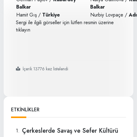
Balkar
Balkar
Hamit Gış /
Türkiye
Nurbiy Lovpaçe /
Ad
Sergi ile ilgili görseller için lütfen resmin üzerine
tıklayın
İçerik 13776 kez listelendi
#karma
#resim
#sergisi
#savaşsürgünyaşam
ETKİNLİKLER
Çerkeslerde Savaş ve Sefer Kültürü