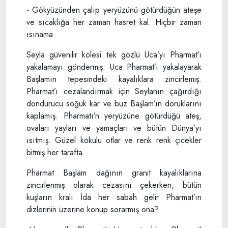
- Gökyüzünden çalıp yeryüzünü götürdüğün ateşe
ve sıcaklığa her zaman hasret kal. Hiçbir zaman
ısınama.
Seyla güvenilir kölesi tek gözlü Uca’yı Pharmat’ı
yakalamayı göndermiş. Uca Pharmat’ı yakalayarak
Başlamın tepesindeki kayalıklara zincirlemiş.
Pharmat’ı cezalandırmak için Seylanın çağırdığı
dondurucu soğuk kar ve buz Başlam’ın doruklarını
kaplamış. Pharmatı’n yeryüzüne götürdüğü ateş,
ovaları yayları ve yamaçları ve bütün Dünya’yı
ısıtmış. Güzel kokulu otlar ve renk renk çicekler
bitmiş her tarafta.
Pharmat Başlam dağının granit kayalıklarına
zincirlenmiş olarak cezasını çekerken, bütün
kuşların kralı İda her sabah gelir Pharmat’ın
dizlerinin üzerine konup sorarmış ona?