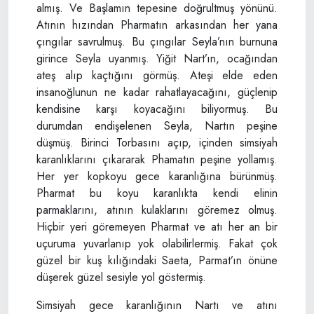
almış. Ve Başlamın tepesine doğrultmuş yönünü.
Atının hızından Pharmatın arkasından her yana
çıngılar savrulmuş. Bu çıngılar Seyla’nın burnuna
girince Seyla uyanmış. Yiğit Nart’ın, ocağından
ateş alıp kaçtığını görmüş. Ateşi elde eden
insanoğlunun ne kadar rahatlayacağını, güçlenip
kendisine karşı koyacağını biliyormuş. Bu
durumdan endişelenen Seyla, Nartın peşine
düşmüş. Birinci Torbasını açıp, içinden simsiyah
karanlıklarını çıkararak Phamatın peşine yollamış.
Her yer kopkoyu gece karanlığına bürünmüş.
Pharmat bu koyu karanlıkta kendi elinin
parmaklarını, atının kulaklarını göremez olmuş.
Hiçbir yeri göremeyen Pharmat ve atı her an bir
uçuruma yuvarlanıp yok olabilirlermiş. Fakat çok
güzel bir kuş kılığındaki Saeta, Parmat’ın önüne
düşerek güzel sesiyle yol göstermiş.
Simsiyah gece karanlığının Nartı ve atını