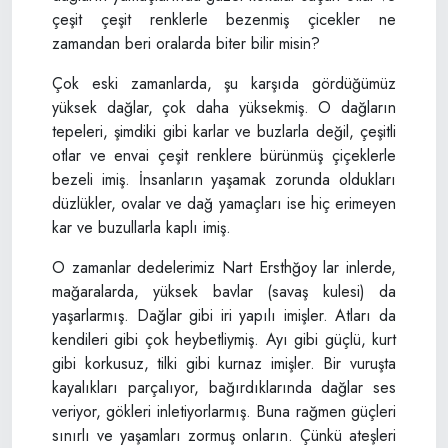
çeşit çeşit renklerle bezenmiş çicekler ne
zamandan beri oralarda biter bilir misin?
Çok eski zamanlarda, şu karşıda gördüğümüz
yüksek dağlar, çok daha yüksekmiş. O dağların
tepeleri, şimdiki gibi karlar ve buzlarla değil, çeşitli
otlar ve envai çeşit renklere bürünmüş çiçeklerle
bezeli imiş. İnsanların yaşamak zorunda oldukları
düzlükler, ovalar ve dağ yamaçları ise hiç erimeyen
kar ve buzullarla kaplı imiş.
O zamanlar dedelerimiz Nart Ersthğoy lar inlerde,
mağaralarda, yüksek bavlar (savaş kulesi) da
yaşarlarmış. Dağlar gibi iri yapılı imişler. Atları da
kendileri gibi çok heybetliymiş. Ayı gibi güçlü, kurt
gibi korkusuz, tilki gibi kurnaz imişler. Bir vuruşta
kayalıkları parçalıyor, bağırdıklarında dağlar ses
veriyor, gökleri inletiyorlarmış. Buna rağmen güçleri
sınırlı ve yaşamları zormuş onların. Çünkü ateşleri