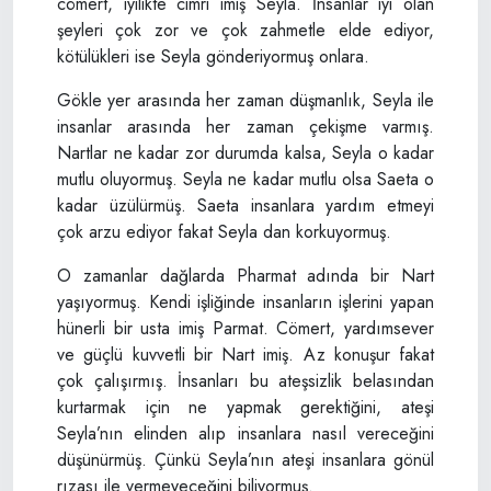
cömert, iyilikte cimri imiş Seyla. İnsanlar iyi olan
şeyleri çok zor ve çok zahmetle elde ediyor,
kötülükleri ise Seyla gönderiyormuş onlara.
Gökle yer arasında her zaman düşmanlık, Seyla ile
insanlar arasında her zaman çekişme varmış.
Nartlar ne kadar zor durumda kalsa, Seyla o kadar
mutlu oluyormuş. Seyla ne kadar mutlu olsa Saeta o
kadar üzülürmüş. Saeta insanlara yardım etmeyi
çok arzu ediyor fakat Seyla dan korkuyormuş.
O zamanlar dağlarda Pharmat adında bir Nart
yaşıyormuş. Kendi işliğinde insanların işlerini yapan
hünerli bir usta imiş Parmat. Cömert, yardımsever
ve güçlü kuvvetli bir Nart imiş. Az konuşur fakat
çok çalışırmış. İnsanları bu ateşsizlik belasından
kurtarmak için ne yapmak gerektiğini, ateşi
Seyla’nın elinden alıp insanlara nasıl vereceğini
düşünürmüş. Çünkü Seyla’nın ateşi insanlara gönül
rızası ile vermeyeceğini biliyormuş.