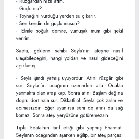
- Rüzgârdan hızlı atım.
- Güçlü mü?
- Toynağını vurduğu yerden su çıkarır.
- Sen kendin de güçlü müsün?
- Elimle soğuk demire, yumuşak mum gibi şekil
veririm.
Saeta, göklerin sahibi Seyla’nın ateşine nasıl
ulaşabileceğini, hangi yoldan ve nasıl gideceğini
açıklamış.
- Seyla şimdi yatmış uyuyordur. Atını rüzgâr gibi
sür. Seylan’ın ocağının üzerinden atla. Ocakta
yanmakta olan ateşi kap. Sonra atını Başlam dağına
doğru dört nala sür. Dikkatli ol. Seyla çok zalim ve
acımasızdır. Eğer uyanırsa seni de atını da sağ
komaz. Sonra ateşi yeryüzüne götüremezsin.
Tıpkı Seata’nın tarif ettiği gibi yapmış Pharmat.
Seylanın ocağından aşarken eğilip, bir ateş parçası