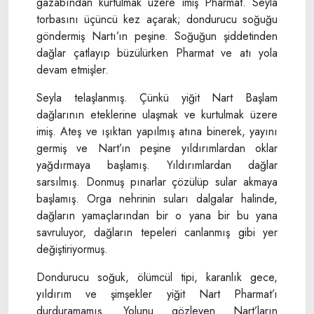
gazabından kurtulmak üzere imiş Pharmat. Seyla
torbasını üçüncü kez açarak; dondurucu soğuğu
göndermiş Nartı’ın peşine. Soğuğun şiddetinden
dağlar çatlayıp büzülürken Pharmat ve atı yola
devam etmişler.
Seyla telaşlanmış. Çünkü yiğit Nart Başlam
dağlarının eteklerine ulaşmak ve kurtulmak üzere
imiş. Ateş ve ışıktan yapılmış atına binerek, yayını
germiş ve Nart’ın peşine yıldırımlardan oklar
yağdırmaya başlamış. Yıldırımlardan dağlar
sarsılmış. Donmuş pınarlar çözülüp sular akmaya
başlamış. Orga nehrinin suları dalgalar halinde,
dağların yamaçlarından bir o yana bir bu yana
savruluyor, dağların tepeleri canlanmış gibi yer
değiştiriyormuş.
Dondurucu soğuk, ölümcül tipi, karanlık gece,
yıldırım ve şimşekler yiğit Nart Pharmat’ı
durduramamış. Yolunu gözleyen Nart’ların