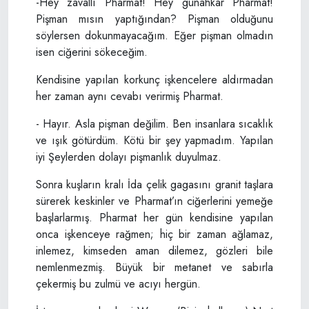
-Hey zavallı Pharmat! Hey günahkar Pharmat!
Pişman mısın yaptığından? Pişman olduğunu
söylersen dokunmayacağım. Eğer pişman olmadın
isen ciğerini sökeceğim.
Kendisine yapılan korkunç işkencelere aldırmadan
her zaman aynı cevabı verirmiş Pharmat.
- Hayır. Asla pişman değilim. Ben insanlara sıcaklık
ve ışık götürdüm. Kötü bir şey yapmadım. Yapılan
iyi Şeylerden dolayı pişmanlık duyulmaz.
Sonra kuşların kralı İda çelik gagasını granit taşlara
sürerek keskinler ve Pharmat’ın ciğerlerini yemeğe
başlarlarmış. Pharmat her gün kendisine yapılan
onca işkenceye rağmen; hiç bir zaman ağlamaz,
inlemez, kimseden aman dilemez, gözleri bile
nemlenmezmiş. Büyük bir metanet ve sabırla
çekermiş bu zulmü ve acıyı hergün.