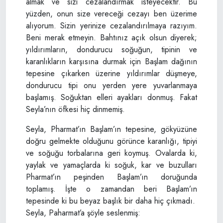
almak ve sizi cezalandırmak isteyecektir. Bu
yüzden, onun size vereceği cezayı ben üzerime
alıyorum. Sizin yerinize cezalandırılmaya razıyım.
Beni merak etmeyin. Bahtınız açık olsun diyerek;
yıldırımların, dondurucu soğuğun, tipinin ve
karanlıkların karşısına durmak için Başlam dağının
tepesine çıkarken üzerine yıldırımlar düşmeye,
dondurucu tipi onu yerden yere yuvarlanmaya
başlamış. Soğuktan elleri ayakları donmuş. Fakat
Seyla’nın öfkesi hiç dinmemiş.
Seyla, Pharmat’ın Başlam’ın tepesine, gökyüzüne
doğru gelmekte olduğunu görünce karanlığı, tipiyi
ve soğuğu torbalarına geri koymuş. Ovalarda ki,
yaylak ve yamaçlarda ki soğuk, kar ve buzulları
Pharmat’ın peşinden Başlam’ın doruğunda
toplamış. İşte o zamandan beri Başlam’ın
tepesinde ki bu beyaz başlık bir daha hiç çıkmadı.
Seyla, Paharmat’a şöyle seslenmiş: