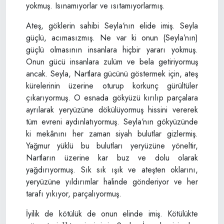
yokmuş. Isınamıyorlar ve ısıtamıyorlarmış.
Ateş, göklerin sahibi Seyla‘nın elide imiş. Seyla
güçlü, acımasızmış. Ne var ki onun (Seyla’nın)
güçlü olmasının insanlara hiçbir yararı yokmuş.
Onun gücü insanlara zulüm ve bela getiriyormuş
ancak. Seyla, Nartlara gücünü göstermek için, ateş
kürelerinin üzerine oturup korkunç gürültüler
çıkarıyormuş. O esnada gökyüzü kırılıp parçalara
ayrılarak yeryüzüne dökülüyormuş hissini vererek
tüm evreni aydınlatıyormuş. Seyla‘nın gökyüzünde
ki mekânını her zaman siyah bulutlar gizlermiş.
Yağmur yüklü bu bulutları yeryüzüne yöneltir,
Nartların üzerine kar buz ve dolu olarak
yağdırıyormuş. Sık sık ışık ve ateşten oklarını,
yeryüzüne yıldırımlar halinde gönderiyor ve her
tarafı yıkıyor, parçalıyormuş.
İyilik de kötülük de onun elinde imiş. Kötülükte