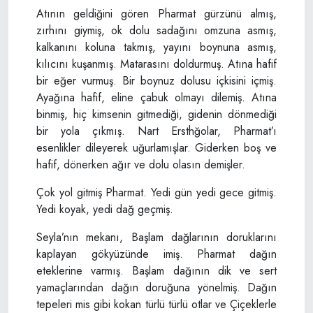
Atının geldiğini gören Pharmat gürzünü almış,
zırhını giymiş, ok dolu sadağını omzuna asmış,
kalkanını koluna takmış, yayını boynuna asmış,
kılıcını kuşanmış. Matarasını doldurmuş. Atına hafif
bir eğer vurmuş. Bir boynuz dolusu içkisini içmiş.
Ayağına hafif, eline çabuk olmayı dilemiş. Atına
binmiş, hiç kimsenin gitmediği, gidenin dönmediği
bir yola çıkmış. Nart Ersthğolar, Pharmat’ı
esenlikler dileyerek uğurlamışlar. Giderken boş ve
hafif, dönerken ağır ve dolu olasın demişler.
Çok yol gitmiş Pharmat. Yedi gün yedi gece gitmiş.
Yedi koyak, yedi dağ geçmiş.
Seyla’nın mekanı, Başlam dağlarının doruklarını
kaplayan gökyüzünde imiş. Pharmat dağın
eteklerine varmış. Başlam dağının dik ve sert
yamaçlarından dağın doruğuna yönelmiş. Dağın
tepeleri mis gibi kokan türlü türlü otlar ve Çiçeklerle