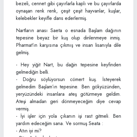
bezeli, cennet gibi çayırlarla kaplı ve bu çayırlarda
oynaşan renk renk, çeşit çeşit hayvanlar, kuşlar,
kelebekler keyifle dans ederlermiş.
Nartların anası Saeta o esnada Başlam dağının
tepesine beyaz bir kuş olup dinlenmeye inmiş.
Pharmat’ın karşısına çıkmış ve insan lisanıyla dile
gelmiş.
- Hey yiğit Nart, bu dağin tepesine keyfinden
gelmediğin belli.
- Doğru söylüyorsun cömert kuş. İsteyerek
gelmedim Başlam’ın tepesine. Ben gökyüzünden,
yeryüzündeki insanlara ateş götürmeye geldim.
Ateşi almadan geri dönmeyeceğim diye cevap
vermiş.
- İyi işler için yola çıkanın işi rast gitmeli. Ben
yardım edeceğim sana. Ve sormuş Seata :
- Atın iyi mi?