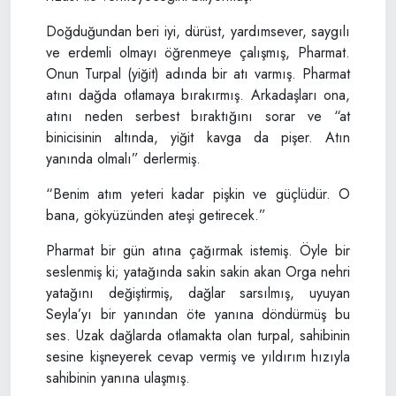
Doğduğundan beri iyi, dürüst, yardımsever, saygılı
ve erdemli olmayı öğrenmeye çalışmış, Pharmat.
Onun Turpal (yiğit) adında bir atı varmış. Pharmat
atını dağda otlamaya bırakırmış. Arkadaşları ona,
atını neden serbest bıraktığını sorar ve “at
binicisinin altında, yiğit kavga da pişer. Atın
yanında olmalı” derlermiş.
“Benim atım yeteri kadar pişkin ve güçlüdür. O
bana, gökyüzünden ateşi getirecek.”
Pharmat bir gün atına çağırmak istemiş. Öyle bir
seslenmiş ki; yatağında sakin sakin akan Orga nehri
yatağını değiştirmiş, dağlar sarsılmış, uyuyan
Seyla’yı bir yanından öte yanına döndürmüş bu
ses. Uzak dağlarda otlamakta olan turpal, sahibinin
sesine kişneyerek cevap vermiş ve yıldırım hızıyla
sahibinin yanına ulaşmış.