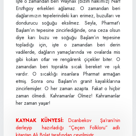
İşte o zamandan beri Waynax (Bizim halkımız) Nart
Ersthgoy erkekleri ağlamaz. O zamandan beri
dağlarımızın tepelerindeki karı erimez, buzulları ve
dondurucu soğuğu eksilmez. Seyla, Pharmat’ı
Başlam’ın tepesine zincirlediğinde, ona ceza olsun
diye karı buzu ve soğuğu Başlam’ın tepesine
topladığı için, işte o zamandan beri derin
vadilerde, dağların yamaçlarında ve ovalarda mis
gibi kokan otlar ve rengârenk çiçekler biter. O
zamandan beri toprakta sıcak bereket ve ışık
vardır. O sıcaklığı insanlara Pharmat armağan
etmiş. Sonra onu Başlam’ın granit kayalıklarına
zincirlemişler. O her zaman azapta. Fakat o hiçbir
zaman ölmedi. Kahramanlar Ölmez! Kahramanlar
her zaman yaşar!
KAYNAK KÜNYESİ:
Dcanbekov Şa’rani’nin
derleyip hazırladığı “Çeçen Folkloru” adlı
kitaptan Ali Bolat tarafından çevrilmiştir.