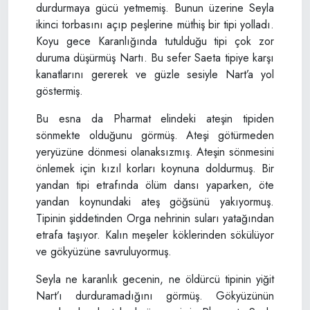
durdurmaya gücü yetmemiş. Bunun üzerine Seyla
ikinci torbasını açıp peşlerine müthiş bir tipi yolladı.
Koyu gece Karanlığında tutulduğu tipi çok zor
duruma düşürmüş Nartı. Bu sefer Saeta tipiye karşı
kanatlarını gererek ve güzle sesiyle Nart’a yol
göstermiş.
Bu esna da Pharmat elindeki ateşin tipiden
sönmekte olduğunu görmüş. Ateşi götürmeden
yeryüzüne dönmesi olanaksızmış. Ateşin sönmesini
önlemek için kızıl korları koynuna doldurmuş. Bir
yandan tipi etrafında ölüm dansı yaparken, öte
yandan koynundaki ateş göğsünü yakıyormuş.
Tipinin şiddetinden Orga nehrinin suları yatağından
etrafa taşıyor. Kalın meşeler köklerinden sökülüyor
ve gökyüzüne savruluyormuş.
Seyla ne karanlık gecenin, ne öldürcü tipinin yiğit
Nart’ı durduramadığını görmüş. Gökyüzünün