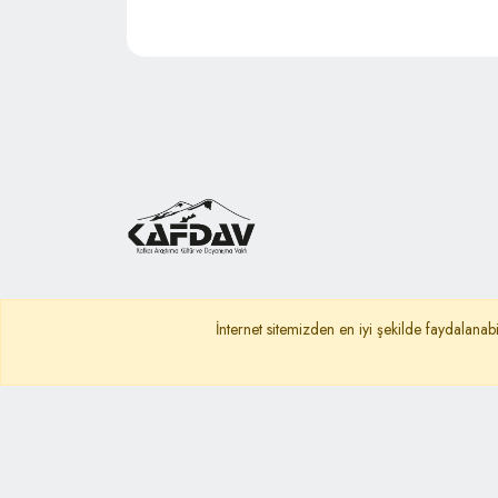
İnternet sitemizden en iyi şekilde faydalanabi
Ana Sayfa
Gizlilik Politikası
KVKK A