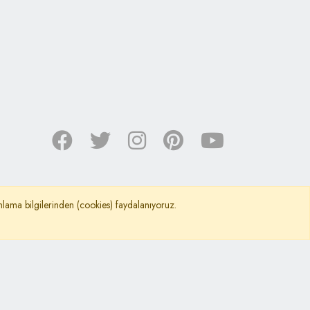
nımlama bilgilerinden (cookies) faydalanıyoruz.
©
Kafkas Araştırma Kültür ve Dayanışma Vakfı