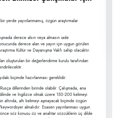
 bir yerde yayınlanmamış, özgün araştırmalar
rışmada derece alsın veya almasın iade
sonucunda derece alan ve yayın için uygun görülen
Araştırma Kültür ve Dayanışma Vakfı sahip olacaktır.
n oluşturulan bir değerlendirme kurulu tarafından
ndirilecektir.
ğıdaki biçimde hazırlanması gereklidir:
Rusça dillerinden birinde olabilir. Çalışmada, ana
dilinde ve İngilizce olmak üzere 150-200 kelimeyi
’ün altında, altı kelimeyi aşmayacak biçimde özgün
er/keywordsyer almalıdır. Esasen yayınlanması uygun
 önce söz konusu öz ve anahtar sözcüklerin üç dilde