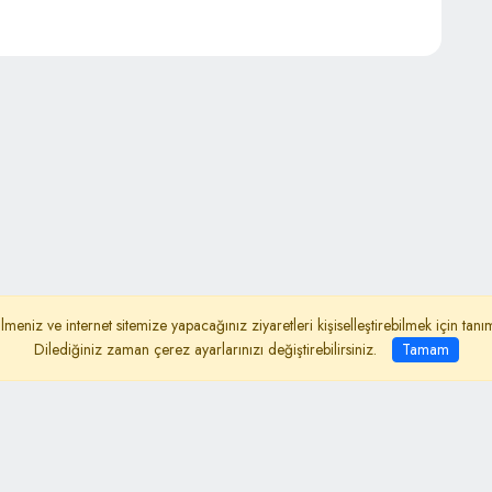
lmeniz ve internet sitemize yapacağınız ziyaretleri kişiselleştirebilmek için ta
ydınlatma Metni
İletişim
Dilediğiniz zaman çerez ayarlarınızı değiştirebilirsiniz.
Tamam