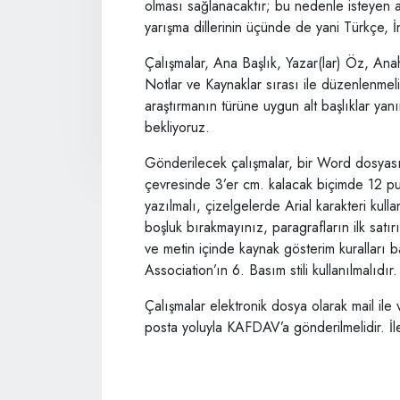
olması sağlanacaktır; bu nedenle isteyen ar
yarışma dillerinin üçünde de yani Türkçe, İn
Çalışmalar, Ana Başlık, Yazar(lar) Öz, An
Notlar ve Kaynaklar sırası ile düzenlenmel
araştırmanın türüne uygun alt başlıklar ya
bekliyoruz.
Gönderilecek çalışmalar, bir Word dosyası o
çevresinde 3’er cm. kalacak biçimde 12 pu
yazılmalı, çizelgelerde Arial karakteri kull
boşluk bırakmayınız, paragrafların ilk satırı
ve metin içinde kaynak gösterim kurallar
Association’ın 6. Basım stili kullanılmalıdır
Çalışmalar elektronik dosya olarak mail ile
posta yoluyla KAFDAV’a gönderilmelidir. İletiş