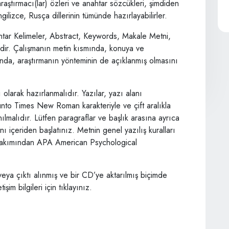
aştırmacı(lar) özleri ve anahtar sözcükleri, şimdiden
gilizce, Rusça dillerinin tümünde hazırlayabilirler.
ahtar Kelimeler, Abstract, Keywords, Makale Metni,
idir. Çalışmanın metin kısmında, konuya ve
nında, araştırmanın yönteminin de açıklanmış olmasını
larak hazırlanmalıdır. Yazılar, yazı alanı
nto Times New Roman karakteriyle ve çift aralıkla
anılmalıdır. Lütfen paragraflar ve başlık arasına ayrıca
nı içeriden başlatınız. Metnin genel yazılış kuralları
ı bakımından APA American Psychological
.
 veya çıktı alınmış ve bir CD’ye aktarılmış biçimde
im bilgileri için tıklayınız.