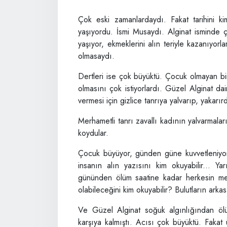
Çok eski zamanlardaydı. Fakat tarihini ki
yaşıyordu. İsmi Musaydı. Alginat isminde ç
yaşıyor, ekmeklerini alın teriyle kazanıyorl
olmasaydı.
Dertleri ise çok büyüktü. Çocuk olmayan bir
olmasını çok istiyorlardı. Güzel Alginat da
vermesi için gizlice tanrıya yalvarıp, yakarırd
Merhametli tanrı zavallı kadının yalvarmaları
koydular.
Çocuk büyüyor, günden güne kuvvetleniyor
insanın alın yazısını kim okuyabilir... 
gününden ölüm saatine kadar herkesin mele
olabileceğini kim okuyabilir? Bulutların ark
Ve Güzel Alginat soğuk algınlığından ölü
karşıya kalmıştı. Acısı çok büyüktü. Fakat 