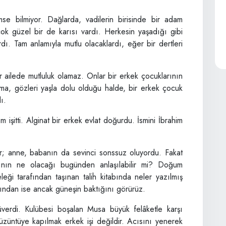
mse bilmiyor. Dağlarda, vadilerin birisinde bir adam
ok güzel bir de karısı vardı. Herkesin yaşadığı gibi
ardı. Tam anlamıyla mutlu olacaklardı, eğer bir dertleri
 ailede mutluluk olamaz. Onlar bir erkek çocuklarının
ima, gözleri yaşla dolu olduğu halde, bir erkek çocuk
ı.
m işitti. Alginat bir erkek evlat doğurdu. İsmini İbrahim
; anne, babanın da sevinci sonssuz oluyordu. Fakat
Yarının ne olacağı bugünden anlaşılabilir mi? Doğum
ği tarafından taşınan talih kitabında neler yazılmış
asından ise ancak güneşin baktığını görürüz.
verdi. Kulübesi boşalan Musa büyük felâketle karşı
üzüntüye kapılmak erkek işi değildir. Acısını yenerek