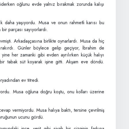
giderken oğlunu evde yalnız bırakmak zorunda kalışı
tık daha yaşıyordu. Musa ve onun rahmetli karısı bu
bir parçası sayıyorlardı.
sevmişti. Arkadaşçasına birlikte oynarlardı. Musa da hiç
rakırdı. Günler böylece gelip geçiyor, İbrahim de
ine her zamanki gibi evden ayrılırken küçük halıyı
ir tabak süt koyarak işine gitti. Akşam eve döndü.
ryadından ev titredi.
yordu. Musa oğluna doğru koştu, onu kolları üzerine
evap vermiyordu. Musa halıya baktı, tersine çevrilmiş
kuyruğunun ucunu gördü.
nundaki ince, şerit gibi siyah bir çizginin farkına