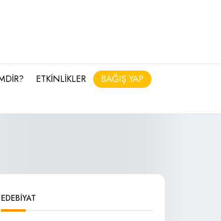
İMDİR?
ETKİNLİKLER
BAĞIŞ YAP
EDEBİYAT