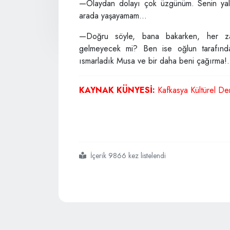
—Olaydan dolayı çok üzgünüm. Senin yal
arada yaşayamam...
—Doğru söyle, bana bakarken, her z
gelmeyecek mi? Ben ise oğlun tarafında
ısmarladık Musa ve bir daha beni çağırma!.
KAYNAK KÜNYESİ:
Kafkasya Kültürel De
İçerik 9866 kez listelendi
#yılanın
#fikri