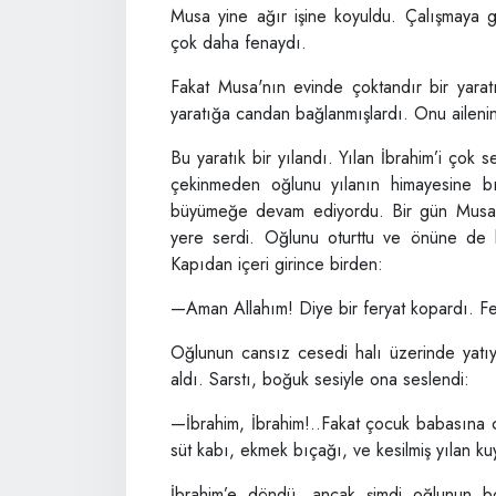
Musa yine ağır işine koyuldu. Çalışmaya 
çok daha fenaydı.
Fakat Musa'nın evinde çoktandır bir yara
yaratığa candan bağlanmışlardı. Onu ailenin 
Bu yaratık bir yılandı. Yılan İbrahim’i çok 
çekinmeden oğlunu yılanın himayesine bı
büyümeğe devam ediyordu. Bir gün Musa y
yere serdi. Oğlunu oturttu ve önüne de b
Kapıdan içeri girince birden:
—Aman Allahım! Diye bir feryat kopardı. Fe
Oğlunun cansız cesedi halı üzerinde yatı
aldı. Sarstı, boğuk sesiyle ona seslendi:
—İbrahim, İbrahim!..Fakat çocuk babasına c
süt kabı, ekmek bıçağı, ve kesilmiş yılan 
İbrahim’e döndü, ancak şimdi oğlunun boy