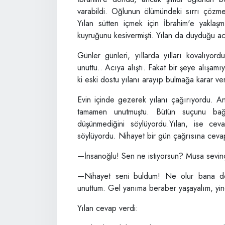
varabildi. Oğlunun ölümündeki sırrı çözm
Yılan sütten içmek için İbrahim'e yaklaş
kuyruğunu kesivermişti. Yılan da duyduğu a
Günler günleri, yıllarda yılları kovalıyord
unuttu.. Acıya alıştı. Fakat bir şeye alışamı
ki eski dostu yılanı arayıp bulmağa karar ver
Evin içinde gezerek yılanı çağırıyordu. A
tamamen unutmuştu. Bütün suçunu bağış
düşünmediğini söylüyordu.Yılan, ise ce
söylüyordu. Nihayet bir gün çağrısına cevap
—İnsanoğlu! Sen ne istiyorsun? Musa sevinç
—Nihayet seni buldum! Ne olur bana dön
unuttum. Gel yanıma beraber yaşayalım, yin
Yılan cevap verdi: