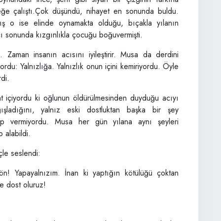
eğe çalıştı.Çok düşündü, nihayet en sonunda buldu.
mış o ise elinde oynamakta olduğu, bıçakla yılanın
cı sonunda kızgınlıkla çocuğu boğuvermişti.
u. Zaman insanın acısını iyileştirir. Musa da derdini
yordu: Yalnızlığa. Yalnızlık onun içini kemiriyordu. Öyle
di.
nt içiyordu ki oğlunun öldürülmesinden duyduğu acıyı
ladığını, yalnız eski dostluktan başka bir şey
vap vermiyordu. Musa her gün yılana aynı şeyleri
 alabildi.
le seslendi:
! Yapayalnızım. İnan ki yaptığın kötülüğü çoktan
e dost oluruz!