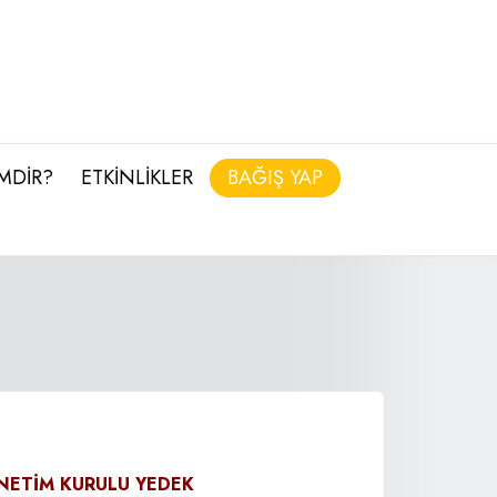
İMDİR?
ETKİNLİKLER
BAĞIŞ YAP
NETİM KURULU YEDEK