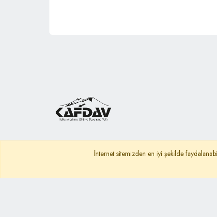
İnternet sitemizden en iyi şekilde faydalanabi
Ana Sayfa
Gizlilik Politikası
KVKK A