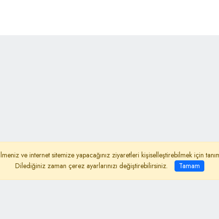
lmeniz ve internet sitemize yapacağınız ziyaretleri kişiselleştirebilmek için ta
ydınlatma Metni
İletişim
Dilediğiniz zaman çerez ayarlarınızı değiştirebilirsiniz.
Tamam