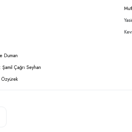
Mut
Yas
Kev
ce Duman
: Şamil Çağrı Seyhan
n Özyürek