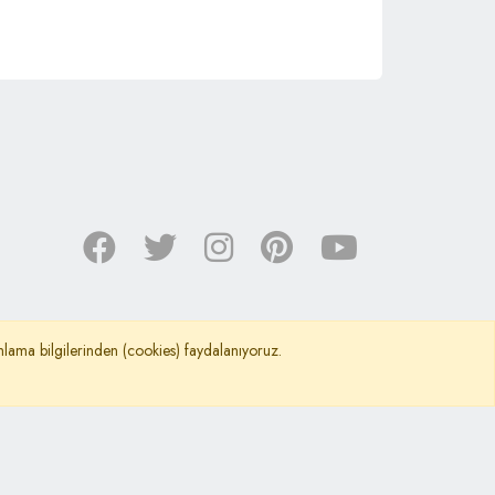
nımlama bilgilerinden (cookies) faydalanıyoruz.
©
Kafkas Araştırma Kültür ve Dayanışma Vakfı