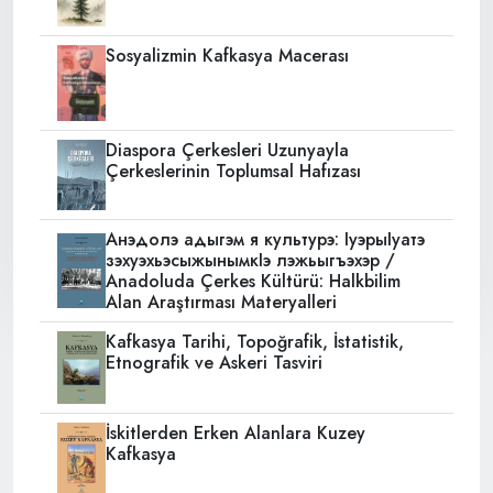
Sosyalizmin Kafkasya Macerası
Diaspora Çerkesleri Uzunyayla
Çerkeslerinin Toplumsal Hafızası
Анэдолэ адыгэм я культурэ: IуэрыIуатэ
зэхуэхьэсыжынымкIэ лэжьыгъэхэр /
Anadoluda Çerkes Kültürü: Halkbilim
Alan Araştırması Materyalleri
Kafkasya Tarihi, Topoğrafik, İstatistik,
Etnografik ve Askeri Tasviri
İskitlerden Erken Alanlara Kuzey
Kafkasya