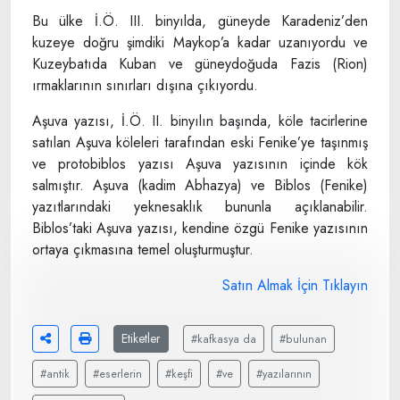
Bu ülke İ.Ö. III. binyılda, güneyde Karadeniz’den
kuzeye doğru şimdiki Maykop’a kadar uzanıyordu ve
Kuzeybatıda Kuban ve güneydoğuda Fazis (Rion)
ırmaklarının sınırları dışına çıkıyordu.
Aşuva yazısı, İ.Ö. II. binyılın başında, köle tacirlerine
satılan Aşuva köleleri tarafından eski Fenike’ye taşınmış
ve protobiblos yazısı Aşuva yazısının içinde kök
salmıştır. Aşuva (kadim Abhazya) ve Biblos (Fenike)
yazıtlarındaki yeknesaklık bununla açıklanabilir.
Biblos’taki Aşuva yazısı, kendine özgü Fenike yazısının
ortaya çıkmasına temel oluşturmuştur.
Satın Almak İçin Tıklayın
Etiketler
#kafkasya da
#bulunan
#antik
#eserlerin
#keşfi
#ve
#yazılarının