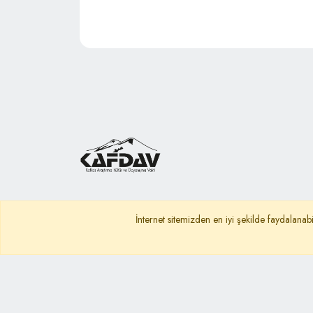
İnternet sitemizden en iyi şekilde faydalanabi
Ana Sayfa
Gizlilik Politikası
KVKK A