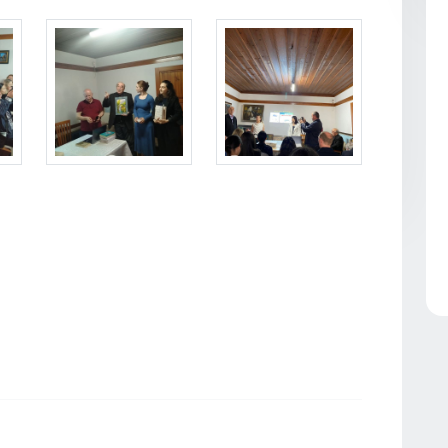
t
ilerden Vakfımızı Ziyaret
Abhazyalı Öğrencilerden Vakfımızı Ziyaret
Abhazyalı Öğrencilerden Vakfımı
t