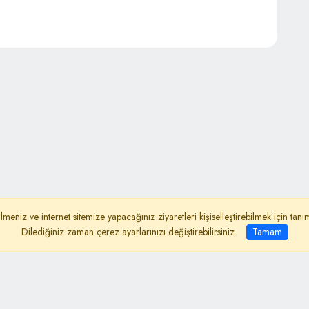
lmeniz ve internet sitemize yapacağınız ziyaretleri kişiselleştirebilmek için ta
ydınlatma Metni
İletişim
Dilediğiniz zaman çerez ayarlarınızı değiştirebilirsiniz.
Tamam