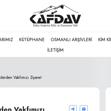
ARIMIZ
KÜTÜPHANE
OSMANLI ARŞİVLERİ
KİM K
İLETİŞİM
lerden Vakfımızı Ziyaret
den Vakfımızı