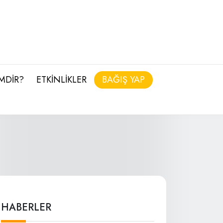
İMDİR?
ETKİNLİKLER
BAĞIŞ YAP
HABERLER