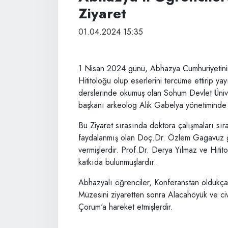
Ziyaret
01.04.2024 15:35
1 Nisan 2024 günü, Abhazya Cumhuriyetinin
Hititoloğu olup eserlerini tercüme ettirip y
derslerinde okumuş olan Sohum Devlet Üniver
başkanı arkeolog Alik Gabelya yönetiminde 
Bu Ziyaret sırasında doktora çalışmaları sı
faydalanmış olan Doç.Dr. Özlem Gagavuz gör
vermişlerdir. Prof.Dr. Derya Yılmaz ve Hiti
katkıda bulunmuşlardır.
Abhazyalı öğrenciler, Konferanstan oldukça
Müzesini ziyaretten sonra Alacahöyük ve civ
Çorum'a hareket etmişlerdir.