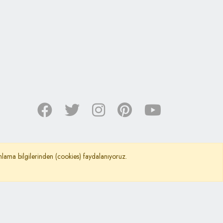
nımlama bilgilerinden (cookies) faydalanıyoruz.
©
Kafkas Araştırma Kültür ve Dayanışma Vakfı