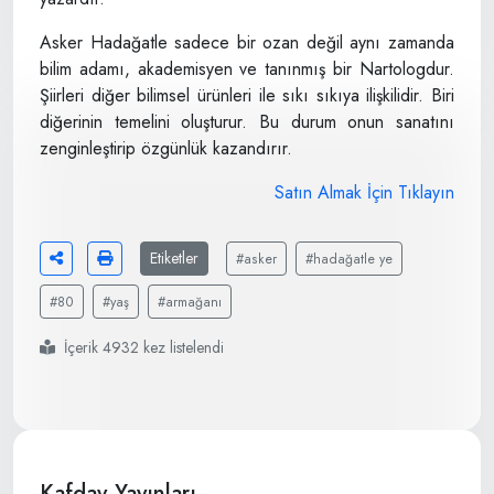
Asker Hadağatle sadece bir ozan değil aynı zamanda
bilim adamı, akademisyen ve tanınmış bir Nartologdur.
Şiirleri diğer bilimsel ürünleri ile sıkı sıkıya ilişkilidir. Biri
diğerinin temelini oluşturur. Bu durum onun sanatını
zenginleştirip özgünlük kazandırır.
Satın Almak İçin Tıklayın
Etiketler
#asker
#hadağatle ye
#80
#yaş
#armağanı
İçerik 4932 kez listelendi
Kafdav Yayınları