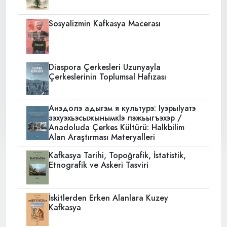
Sosyalizmin Kafkasya Macerası
Diaspora Çerkesleri Uzunyayla
Çerkeslerinin Toplumsal Hafızası
Анэдолэ адыгэм я культурэ: IуэрыIуатэ
зэхуэхьэсыжынымкIэ лэжьыгъэхэр /
Anadoluda Çerkes Kültürü: Halkbilim
Alan Araştırması Materyalleri
Kafkasya Tarihi, Topoğrafik, İstatistik,
Etnografik ve Askeri Tasviri
İskitlerden Erken Alanlara Kuzey
Kafkasya