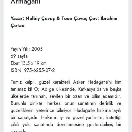
Armağanı
Yazar: Nalbiy Çuvuç & Tose Çuvuç Çev: İbrahim
Çetao
Yayın Yılı: 2005
69 sayfa
Ebat:13,5 x 19 cm
ISBN: 975-6255-07-2
Temiz kalpli, güzel karakterli Asker Hadağatle’yi kim
tanımaz ki! O; Adıge ülkesinde, Kafkasya’da ve başka
ülkelerde tanınan, sevilen bir ozan ve bilim adamıdır.
Bununla birlikte; herkes onun sanatının derinlik ve
güzelliklerini yeterince bilmiyor. Hadağatle halkına layık
bir sanatçıdır. Halkının iyi ve güzel yanlarını, katettiği
çileli yolu sanatında derinlemesine gösterebilmiş bir
yazardır.