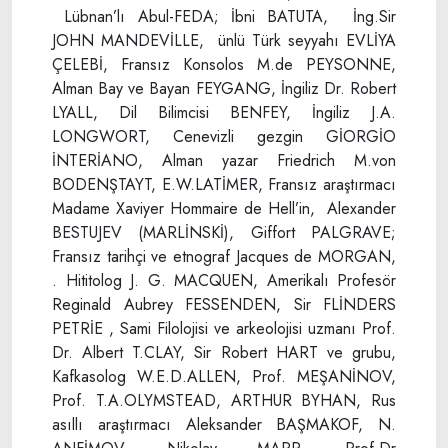
Lübnan’lı Abul-FEDA; İbni BATUTA, İng.Sir
JOHN MANDEVİLLE, ünlü Türk seyyahı EVLİYA
ÇELEBİ, Fransız Konsolos M.de PEYSONNE,
Alman Bay ve Bayan FEYGANG, İngiliz Dr. Robert
LYALL, Dil Bilimcisi BENFEY, İngiliz J.A.
LONGWORT, Cenevizli gezgin GİORGİO
İNTERİANO, Alman yazar Friedrich M.von
BODENŞTAYT, E.W.LATİMER, Fransız araştırmacı
Madame Xaviyer Hommaire de Hell’in, Alexander
BESTUJEV (MARLİNSKİ), Giffort PALGRAVE;
Fransız tarihçi ve etnograf Jacques de MORGAN,
. Hititolog J. G. MACQUEN, Amerikalı Profesör
Reginald Aubrey FESSENDEN, Sir FLİNDERS
PETRİE , Sami Filolojisi ve arkeolojisi uzmanı Prof.
Dr. Albert T.CLAY, Sir Robert HART ve grubu,
Kafkasolog W.E.D.ALLEN, Prof. MEŞANİNOV,
Prof. T.A.OLYMSTEAD, ARTHUR BYHAN, Rus
asıllı araştırmacı Aleksander BAŞMAKOF, N.