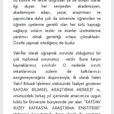
bu kültüre ve tarihe doğrudan ya da dolaylı olarak
ilgi duyan her seviyeden akademisyen,
akademisyen adayı, yazar, araştırmacı ve
yapımcılara daha çok da üniversite öğrencileri ve
öğretim üyelerine gerekli olan her türlü kaynağı
sağlayıp onların tezler ve eserler üretmelerine
yardımcı olmak gerektiği ortaya çıkmaktadır.
Özetle yapmak istediğimiz de budur.
Vakıflar olarak uğraşmak zorunda olduğumuz bir
çok toplumsal sorunumuz vardır. Buna karşın
kaynaklarımız sınırlıdır. O nedenle sınırlı
imkanlarımıza sizlerin de katkılarınızı
esirgemeyeceğiniz düşüncesiyle, ilk olarak halen
Vakıf İktisadi İşletmesi statüsünde faaliyet gösteren
KAFDAV BİLİMSEL ARAŞTIRMA MERKEZİ’ ni,
önümüzdeki birkaç yıl içerisinde amacımıza uygun
köklü bir Üniversite bünyesinde yer alan “KAFDAV
KUZEY KAFKASYA ARAŞTIRMA ENSTİTÜSÜ”