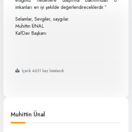
ettiğimiz hedeflere ulaştırma bakımından o
imkanları en iyi şekilde değerlendireceklerdir.”
Selamlar, Sevgiler, saygılar.
Muhittin ÜNAL
KafDav Başkanı
İçerik 4651 kez listelendi
#başlarken
Muhittin Ünal