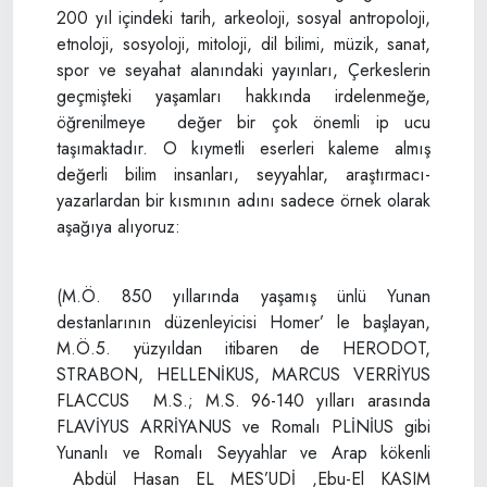
200 yıl içindeki tarih, arkeoloji, sosyal antropoloji,
etnoloji, sosyoloji, mitoloji, dil bilimi, müzik, sanat,
spor ve seyahat alanındaki yayınları, Çerkeslerin
geçmişteki yaşamları hakkında irdelenmeğe,
öğrenilmeye değer bir çok önemli ip ucu
taşımaktadır. O kıymetli eserleri kaleme almış
değerli bilim insanları, seyyahlar, araştırmacı-
yazarlardan bir kısmının adını sadece örnek olarak
aşağıya alıyoruz:
(M.Ö. 850 yıllarında yaşamış ünlü Yunan
destanlarının düzenleyicisi Homer’ le başlayan,
M.Ö.5. yüzyıldan itibaren de HERODOT,
STRABON, HELLENİKUS, MARCUS VERRİYUS
FLACCUS M.S.; M.S. 96-140 yılları arasında
FLAVİYUS ARRİYANUS ve Romalı PLİNİUS gibi
Yunanlı ve Romalı Seyyahlar ve Arap kökenli
Abdül Hasan EL MES’UDİ ,Ebu-El KASIM