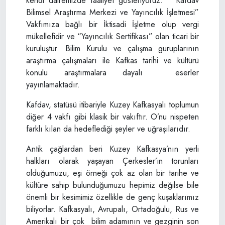
kendi dairemizde faaliyet gösteriyoruz. “Kafdav
Bilimsel Araştırma Merkezi ve Yayıncılık İşletmesi”
Vakfımıza bağlı bir İktisadi İşletme olup vergi
mükellefidir ve “Yayıncılık Sertifikası” olan ticari bir
kuruluştur. Bilim Kurulu ve çalışma guruplarının
araştırma çalışmaları ile Kafkas tarihi ve kültürü
konulu araştırmalara dayalı eserler
yayınlamaktadır.
Kafdav, statüsü itibariyle Kuzey Kafkasyalı toplumun
diğer 4 vakfı gibi klasik bir vakıftır. O’nu nispeten
farklı kılan da hedeflediği şeyler ve uğraşılarıdır.
Antik çağlardan beri Kuzey Kafkasya’nın yerli
halkları olarak yaşayan Çerkesler’in torunları
olduğumuzu, eşi örneği çok az olan bir tarihe ve
kültüre sahip bulunduğumuzu hepimiz değilse bile
önemli bir kesimimiz özellikle de genç kuşaklarımız
biliyorlar. Kafkasyalı, Avrupalı, Ortadoğulu, Rus ve
Amerikalı bir çok bilim adamının ve gezginin son