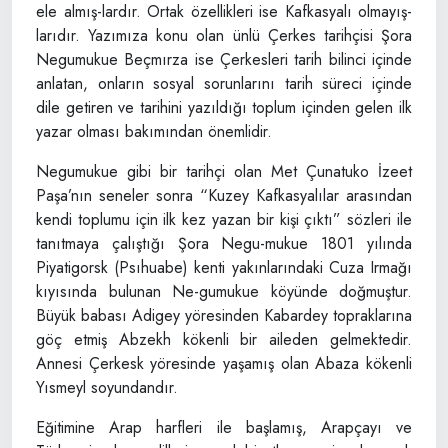
ele almış-lardır. Ortak özellikleri ise Kafkasyalı olmayış-
larıdır. Yazımıza konu olan ünlü Çerkes tarihçisi Şora
Negumukue Beçmırza ise Çerkesleri tarih bilinci içinde
anlatan, onların sosyal sorunlarını tarih süreci içinde
dile getiren ve tarihini yazıldığı toplum içinden gelen ilk
yazar olması bakımından önemlidir.
Negumukue gibi bir tarihçi olan Met Çunatuko İzeet
Paşa’nın seneler sonra “Kuzey Kafkasyalılar arasından
kendi toplumu için ilk kez yazan bir kişi çıktı” sözleri ile
tanıtmaya çalıştığı Şora Negu-mukue 1801 yılında
Piyatigorsk (Psıhuabe) kenti yakınlarındaki Cuza Irmağı
kıyısında bulunan Ne-gumukue köyünde doğmuştur.
Büyük babası Adigey yöresinden Kabardey topraklarına
göç etmiş Abzekh kökenli bir aileden gelmektedir.
Annesi Çerkesk yöresinde yaşamış olan Abaza kökenli
Yısmeyl soyundandır.
Eğitimine Arap harfleri ile başlamış, Arapçayı ve