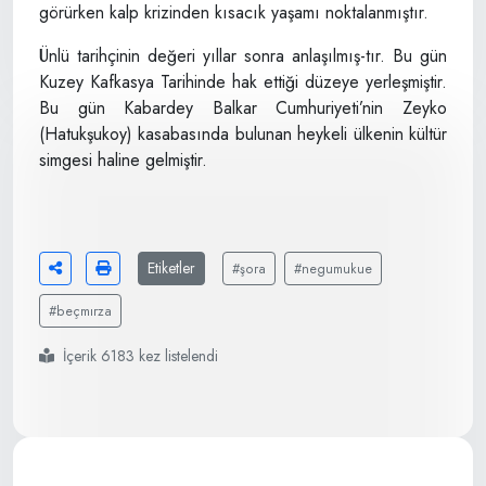
görürken kalp krizinden kısacık yaşamı noktalanmıştır.
Ünlü tarihçinin değeri yıllar sonra anlaşılmış-tır. Bu gün
Kuzey Kafkasya Tarihinde hak ettiği düzeye yerleşmiştir.
Bu gün Kabardey Balkar Cumhuriyeti’nin Zeyko
(Hatukşukoy) kasabasında bulunan heykeli ülkenin kültür
simgesi haline gelmiştir.
Etiketler
#şora
#negumukue
#beçmırza
İçerik 6183 kez listelendi