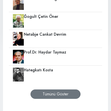
Ğogult Çetin Öner
Netabje Cankat Devrim
Prof.Dr. Haydar Taymaz
Hategkatı Kosta
Tümünü Göster