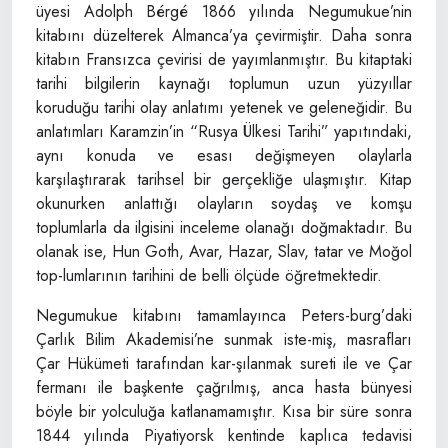
üyesi Adolph Bérgé 1866 yılında Negumukue’nin
kitabını düzelterek Almanca’ya çevirmiştir. Daha sonra
kitabın Fransızca çevirisi de yayımlanmıştır. Bu kitaptaki
tarihi bilgilerin kaynağı toplumun uzun yüzyıllar
koruduğu tarihi olay anlatımı yetenek ve geleneğidir. Bu
anlatımları Karamzin’in “Rusya Ülkesi Tarihi” yapıtındaki,
aynı konuda ve esası değişmeyen olaylarla
karşılaştırarak tarihsel bir gerçekliğe ulaşmıştır. Kitap
okunurken anlattığı olayların soydaş ve komşu
toplumlarla da ilgisini inceleme olanağı doğmaktadır. Bu
olanak ise, Hun Goth, Avar, Hazar, Slav, tatar ve Moğol
top-lumlarının tarihini de belli ölçüde öğretmektedir.
Negumukue kitabını tamamlayınca Peters-burg’daki
Çarlık Bilim Akademisi’ne sunmak iste-miş, masrafları
Çar Hükümeti tarafından kar-şılanmak sureti ile ve Çar
fermanı ile başkente çağrılmış, anca hasta bünyesi
böyle bir yolculuğa katlanamamıştır. Kısa bir süre sonra
1844 yılında Piyatiyorsk kentinde kaplıca tedavisi