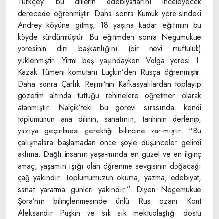
Türkçeyi bu dillerin edebiyatlarını inceleyecek
derecede öğrenmiştir. Daha sonra Kumuk yöre-sindeki
Andrey köyüne gitmiş, 18 yaşına kadar eğitimini bu
köyde sürdürmüştür. Bu eğitimden sonra Negumukue
yöresinin dini başkanlığını (bir nevi müftülük)
yüklenmiştir. Yirmi beş yaşındayken Volga yöresi 1.
Kazak Tümeni komutanı Luçkin’den Rusça öğrenmiştir.
Daha sonra Çarlık Rejimi’nin Kafkasyalılardan toplayıp
gözetim altında tuttuğu rehinelere öğretmen olarak
atanmıştır. Nalçik’teki bu görevi sırasında, kendi
toplumunun ana dilinin, sanatının, tarihinin derlenip,
yazıya geçirilmesi gerektiği bilincine var-mıştır. “Bu
çalışmalara başlamadan önce şöyle düşünceler gelirdi
aklıma: Dağlı insanın yaşa-mında en güzel ve en ilginç
amaç, yaşamın ışığı olan öğrenme sevgisinin doğacağı
çağ yakındır. Toplumumuzun okuma, yazma, edebiyat,
sanat yaratma günleri yakındır.” Diyen Negemukue
Şora’nın bilinçlenmesinde ünlü Rus ozanı Kont
Aleksandır Puşkin ve sık sık mektuplaştığı dostu