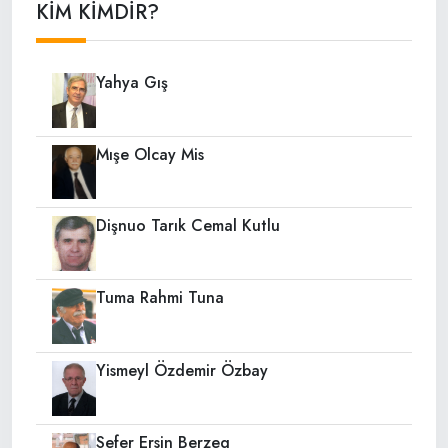
KİM KİMDİR?
Yahya Gış
Mışe Olcay Mis
Dişnuo Tarık Cemal Kutlu
Tuma Rahmi Tuna
Yismeyl Özdemir Özbay
Sefer Ersin Berzeg