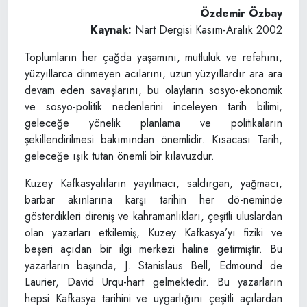
Özdemir Özbay
Kaynak:
Nart Dergisi Kasım-Aralık 2002
Toplumların her çağda yaşamını, mutluluk ve refahını,
yüzyıllarca dinmeyen acılarını, uzun yüzyıllardır ara ara
devam eden savaşlarını, bu olayların sosyo-ekonomik
ve sosyo-politik nedenlerini inceleyen tarih bilimi,
geleceğe yönelik planlama ve politikaların
şekillendirilmesi bakımından önemlidir. Kısacası Tarih,
geleceğe ışık tutan önemli bir kılavuzdur.
Kuzey Kafkasyalıların yayılmacı, saldırgan, yağmacı,
barbar akınlarına karşı tarihin her dö-neminde
gösterdikleri direniş ve kahramanlıkları, çeşitli uluslardan
olan yazarları etkilemiş, Kuzey Kafkasya’yı fiziki ve
beşeri açıdan bir ilgi merkezi haline getirmiştir. Bu
yazarların başında, J. Stanislaus Bell, Edmound de
Laurier, David Urqu-hart gelmektedir. Bu yazarların
hepsi Kafkasya tarihini ve uygarlığını çeşitli açılardan