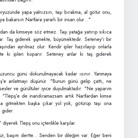
yüzünde yapa yalnızsın, taşı bırakma, al götür onu,
ya bakarsın Nartlara yararlı bir insan olur..."
ydan da kimseye söz etmez. Taşı yatağa yatırıp sıkıca
. Taş giderek şişmekte, büyümektedir. Seteney'i bir
şından ayrılmaz olur. Kendir ipler hazırlayıp onlarla
e ki ipleri koparır. Seteney anlar ki taş giderek
zuncu günü dokunulmayacak kadar ısınır. Yanmaya
pş'e anlatmayı düşünür. "Bunun günü gelip çattı, ne
 sesler ve gürültüler iyice duyulmaktadır. "Ne yaparım
a? "Tlepş'e de inandıramazsam artık Nartlardan kimse
a gitmekten başka çıkar yol yok, götürüp taşı ona
 gider.
diyerek Tlepş onu içtenlikle karşılar.
r, başım dertte... Senden bir dileğim var. Eğer beni