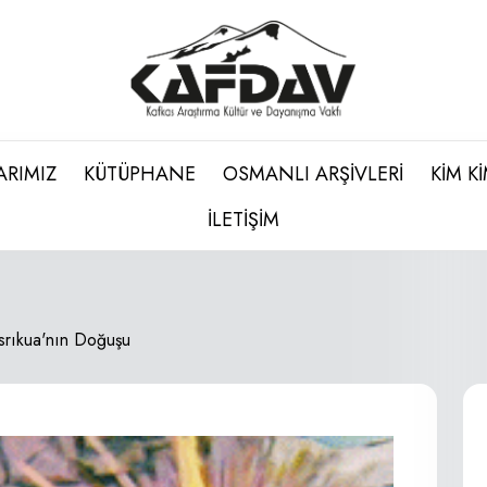
ARIMIZ
KÜTÜPHANE
OSMANLI ARŞİVLERİ
KİM K
İLETİŞİM
srıkua'nın Doğuşu