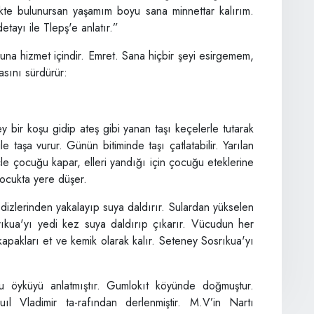
likte bulunursan yaşamım boyu sana minnettar kalırım.
etayı ile Tlepş'e anlatır.”
a hizmet içindir. Emret. Sana hiçbir şeyi esirgemem,
asını sürdürür:
ey bir koşu gidip ateş gibi yanan taşı keçelerle tutarak
le taşa vurur. Günün bitiminde taşı çatlatabilir. Yarılan
çle çocuğu kapar, elleri yandığı için çocuğu eteklerine
çocukta yere düşer.
dizlerinden yakalayıp suya daldırır. Sulardan yükselen
ıkua'yı yedi kez suya daldırıp çıkarır. Vücudun her
zkapakları et ve kemik olarak kalır. Seteney Sosrıkua'yı
u öyküyü anlatmıştır. Gumlokıt köyünde doğmuştur.
l Vladimir ta-rafından derlenmiştir. M.V’in Nartı