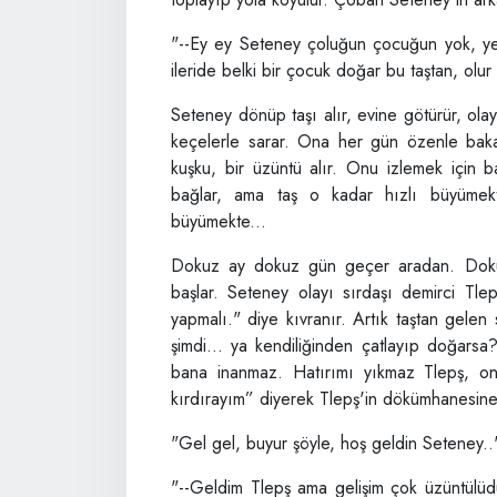
"--Ey ey Seteney çoluğun çocuğun yok, yer
ileride belki bir çocuk doğar bu taştan, olur 
Seteney dönüp taşı alır, evine götürür, ola
keçelerle sarar. Ona her gün özenle bakar
kuşku, bir üzüntü alır. Onu izlemek için ba
bağlar, ama taş o kadar hızlı büyümekt
büyümekte...
Dokuz ay dokuz gün geçer aradan. Doku
başlar. Seteney olayı sırdaşı demirci Tle
yapmalı." diye kıvranır. Artık taştan gelen
şimdi... ya kendiliğinden çatlayıp doğars
bana inanmaz. Hatırımı yıkmaz Tlepş, on
kırdırayım” diyerek Tlepş'in dökümhanesine
"Gel gel, buyur şöyle, hoş geldin Seteney.." 
"--Geldim Tlepş ama gelişim çok üzüntülüdü