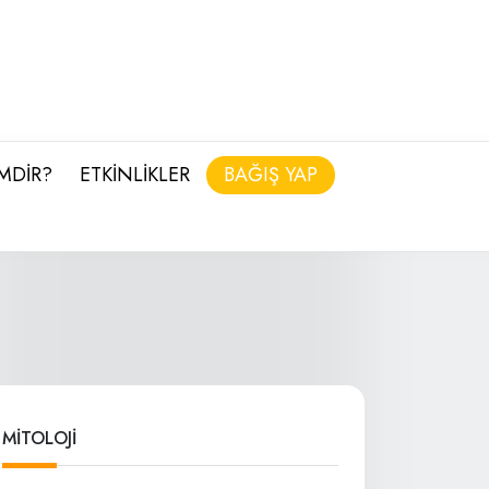
İMDİR?
ETKİNLİKLER
BAĞIŞ YAP
MİTOLOJİ