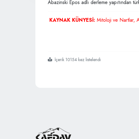
Abazinski Epos adlı derleme yapıtından türkçe
KAYNAK KÜNYESİ:
Mitoloji ve Nartlar, 
İçerik 10154 kez listelendi
#sosrıkuanın
#doğuşu