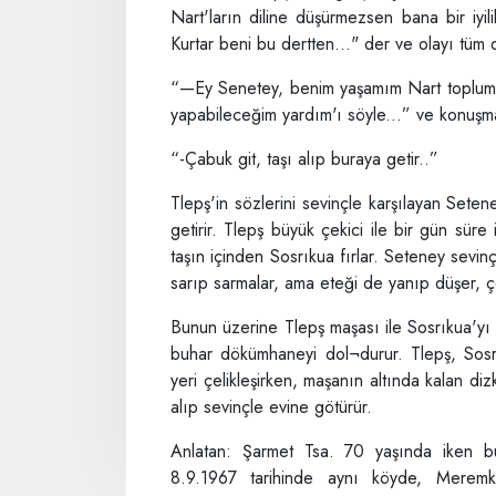
Nart'ların diline düşürmezsen bana bir iyi
Kurtar beni bu dertten..." der ve olayı tüm d
“—Ey Senetey, benim yaşamım Nart toplumun
yapabileceğim yardım'ı söyle...” ve konuşm
“-Çabuk git, taşı alıp buraya getir..”
Tlepş'in sözlerini sevinçle karşılayan Seten
getirir. Tlepş büyük çekici ile bir gün süre i
taşın içinden Sosrıkua fırlar. Seteney sevin
sarıp sarmalar, ama eteği de yanıp düşer, 
Bunun üzerine Tlepş maşası ile Sosrıkua'yı 
buhar dökümhaneyi dol¬durur. Tlepş, Sosr
yeri çelikleşirken, maşanın altında kalan di
alıp sevinçle evine götürür.
Anlatan: Şarmet Tsa. 70 yaşında iken b
8.9.1967 tarihinde aynı köyde, Meremkuı