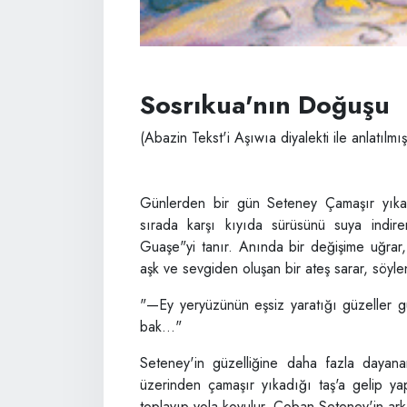
Sosrıkua'nın Doğuşu
(Abazin Tekst'i Aşıwıa diyalekti ile anlatılmış
Günlerden bir gün Seteney Çamaşır yıkama
sırada karşı kıyıda sürüsünü suya indir
Guaşe"yi tanır. Anında bir değişime uğrar,
aşk ve sevgiden oluşan bir ateş sarar, söyle
"—Ey yeryüzünün eşsiz yaratığı güzeller gü
bak..."
Seteney'in güzelliğine daha fazla dayan
üzerinden çamaşır yıkadığı taş'a gelip ya
toplayıp yola koyulur. Çoban Seteney'in ark