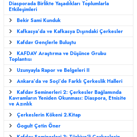
Diasporada Birlikte Yaşadıkları Toplumlarla
Etkileşimleri
Bekir Sami Kunduk
Kafkasya’da ve Kafkasya Dışındaki Çerkesler
Kafdav Gençlerle Buluştu
KAFDAV Araştırma ve Düşünce Grubu
Toplantısı
Uzunyayla Rapor ve Belgeleri II
Ankara’da ve Soçi’de Farklı Çerkeslik Halleri
Kafdav Seminerleri 2: Çerkesler Bağlamında
Kavramların Yeniden Okunması: Diaspora, Etnisite
ve Azınlık
Çerkeslerin Kökeni 2.Kitap
Ğogult Çetin Öner
Kafdav Seminerleri 3: Türkiye'li Çerkeslerin