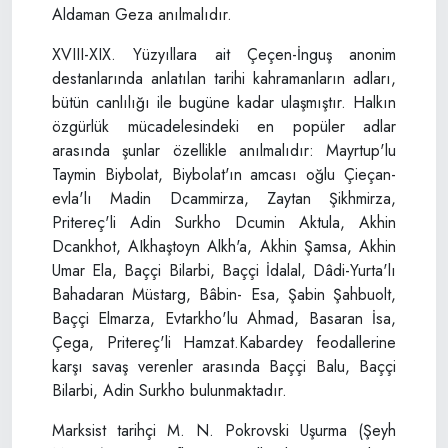
Aldaman Geza anılmalıdır.
XVIII-XIX. Yüzyıllara ait Çeçen-İnguş anonim
destanlarında anlatılan tarihi kahramanların adları,
bütün canlılığı ile bugüne kadar ulaşmıştır. Halkın
özgürlük mücadelesindeki en popüler adlar
arasında şunlar özellikle anılmalıdır: Mayrtup'lu
Taymin Biybolat, Biybolat'ın amcası oğlu Çieçan-
evla'lı Madin Dcammirza, Zaytan Şikhmirza,
Pritereç'li Adin Surkho Dcumin Aktula, Akhin
Dcankhot, AIkhaştoyn Alkh'a, Akhin Şamsa, Akhin
Umar Ela, Baççi Bilarbi, Baççi İdalal, Dâdi-Yurta'lı
Bahadaran Müstarg, Bâbin- Esa, Şabin Şahbuolt,
Baççi Elmarza, Evtarkho'lu Ahmad, Basaran İsa,
Çega, Pritereç'li Hamzat.Kabardey feodallerine
karşı savaş verenler arasında Baççi Balu, Baççi
Bilarbi, Adin Surkho bulunmaktadır.
Marksist tarihçi M. N. Pokrovski Uşurma (Şeyh