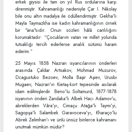
erkek giysisi ile tam on yıl Rus ordularına karşı
direnmiştir. Kahramanlığı nedeniyle Çar I. Nikolay
bile onu altın madalya ile ödüllendirmiştir. Gekha'lı
Mayla Taymazkha ise kadın kahramanlığının örnek
bir "ana"sıdır. Onun sözleri hâlâ canlılığını
korumaktadır: “Çocuklarım vatan ve millet yolunda
tutsaklığı tercih ederlerse analık sütümü haram
ederim.”
25 Mayıs 1858 Nazran isyancılarının önderleri
arasında Çaldar Artsakov, Mohmad Muzurov,
Dcagustuko Bezoev, Molla Başir Aşiev, Urusbi
Mugaev, Nazran'ın Kietaş-kort tepesinde asılarak
idam edilmişlerdir. Beno'Iu Soltamurd, 1877-1878
isyanının önderi Zandaka'lı Albek Hacı Adamov'u,
abreklerden Vâra'yı, Cimaçu Atağa'lı Taymi'yi,
Sagopşa'lı Salambek Garavoceva'yı, Kharaço'lu
Abrek Zelimhan'ı ve ünlü ünsüz binlerce kahramanı
unutmak mümkün müdür?