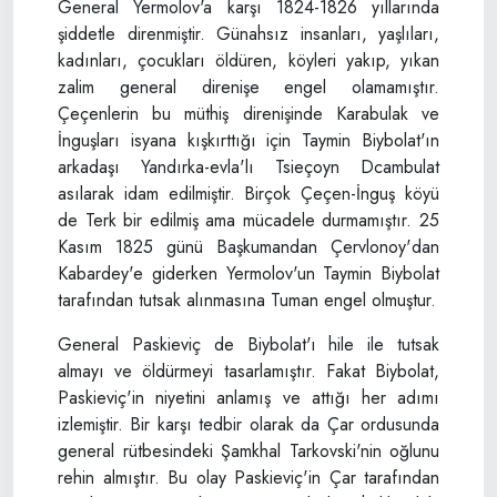
General Yermolov'a karşı 1824-1826 yıllarında
şiddetle direnmiştir. Günahsız insanları, yaşlıları,
kadınları, çocukları öldüren, köyleri yakıp, yıkan
zalim general direnişe engel olamamıştır.
Çeçenlerin bu müthiş direnişinde Karabulak ve
İnguşları isyana kışkırttığı için Taymin Biybolat'ın
arkadaşı Yandırka-evla'lı Tsieçoyn Dcambulat
asılarak idam edilmiştir. Birçok Çeçen-İnguş köyü
de Terk bir edilmiş ama mücadele durmamıştır. 25
Kasım 1825 günü Başkumandan Çervlonoy'dan
Kabardey'e giderken Yermolov'un Taymin Biybolat
tarafından tutsak alınmasına Tuman engel olmuştur.
General Paskieviç de Biybolat'ı hile ile tutsak
almayı ve öldürmeyi tasarlamıştır. Fakat Biybolat,
Paskieviç'in niyetini anlamış ve attığı her adımı
izlemiştir. Bir karşı tedbir olarak da Çar ordusunda
general rütbesindeki Şamkhal Tarkovski'nin oğlunu
rehin almıştır. Bu olay Paskieviç'in Çar tarafından