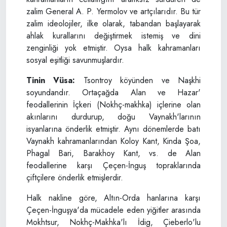
zalim General A. P. Yermolov ve artçılarıdır. Bu tür
zalim ideolojiler, ilke olarak, tabandan başlayarak
ahlak kurallarını değiştirmek istemiş ve dini
zenginliği yok etmiştir. Oysa halk kahramanları
sosyal eşitliği savunmuşlardır.
Tinin Vüsa:
Tsontroy köyünden ve Naşkhi
soyundandır. Ortaçağda Alan ve Hazar'
feodallerinin İçkeri (Nokhç-makhka) içlerine olan
akınlarını durdurup, doğu Vaynakh'larının
isyanlarına önderlik etmiştir. Aynı dönemlerde batı
Vaynakh kahramanlarından Koloy Kant, Kinda Şoa,
Phagal Bari, Barakhoy Kant, vs. de Alan
feodallerine karşı Çeçen-İnguş topraklarında
çiftçilere önderlik etmişlerdir.
Halk nakline göre, Altın-Orda hanlarına karşı
Çeçen-İnguşya'da mücadele eden yiğitler arasında
Mokhtsur, Nokhç-Makhka'lı İdig, Çieberlo'lu