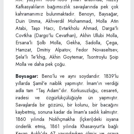
Kafkasyalıların bağımsızlık savaşlarında pek çok
kahramanımız bulunmaktadır. Benoyn, Baysağar,
Duin Umma, Akhverdil Mohammad, Molla Atin
Atabi, Taşo Hacı, Evtarkholu Ahmad, Darga'lı
Covtkha (Dargo'lu Cevathan), Akhin Ullubi Molla,
Ersana’lı Şolb Molla, Gekha, Sadolla, Çega,
Hamzat, Dmitriy Alpatov, Fedor Novaseltsev,
Şela'lı Te'khig, Akhin Goytemar, Tsontroylu Şoip
Molla ve daha pek çoğu.
Boysagar:
Beno’lu ve aynı soydandır. 1839’lu
yıllarda Şamil'e naiblik yapmıştır. İmam'ın verdiği
adla tam “Taş Adam”dır. Korkusuzluğu, cesareti,
iradesi ve özgürlükçülüğüyle ün yapmıştır.
Savaşlarda bir gözünü, bir kolunu, bir bacağını
kaybetmiş, sonuna kadar da İmam'a sadık kalmıştır.
1860 yılında Nokhçmakha (İçkeri)deki isyana
önderlik etmiş, 1861 yılında Khasavyurt'a bağlı
Keşan Aukh'da 67 yaşındayken ölmüş ve oraya