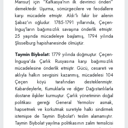
Mansur) için “Kafkasya'nın ilk devrimci önderi”
demektedir. Uşurma, sömürgecilere ve feodallere
karşı mücadele etmiştir. Aldı'lı fakir bir ailenin
Şabaz'ın oğludur. 1785-1791 yıllarında, Çeçen-
İnguş'ların bağımsızlık savaşına önderlik etmiştir.
25 yaşında mücadeleye başlamış, 1794 yılında
Şlisselburg hapishanesinde ölmüştür.
Taymin Biybolat:
1779 yılında doğmuştur. Çeçen-
İnguşya'da Çarlık Rusyasına karşı bağımsızlık
mücadelesine önderlik etmiştir. Gücü, cesareti ve
aklıyla halkın sevgisini kazanmış, mücadelesi 104
Çeçen köyü tarafından desteklenmiştir.
Kabardeylerle, Kumuklarla ve diğer Dağıstanlılarla
dostane ilişkiler kurmuştur. Çarlık yönetiminin doğal
politikası gereği General Yermolov asmak,
hapsetmek ve korkutmak suretiyle halkı sindirmek
istemişse de Taymin Biybolat'ı teslim alamamıştır.
Taymin Biybolat yayılma politikasının zalim temsilcisi