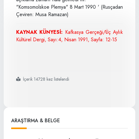
"Komsomolskoe Plemya" 8 Mart 1990 ' (Rusçadan
Çeviren: Musa Ramazan)
KAYNAK KÜNYESİ:
Kafkasya Gerçeği/Üç Aylık
Kültürel Dergi, Sayı:4, Nisan 1991, Sayfa: 12-15
İçerik 14728 kez listelendi
#vaynakh
#çeçen inguş
#halk
#kahramanları
#hakkındaki
#tarihi
#gerçekler
#yorumlar
#ve
#olaylar
ARAŞTIRMA & BELGE