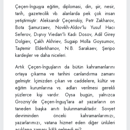
Çeçen-İnguşya eğitim, diplomasi, din, şiir, nesir,
tarih, gazetecilik vb. alanlarda pek çok insan
yetiştirmiştir: Aleksandr Çeçenskiy, Petr Zakharov,
Bota Şamurzaev, Novikh-Aldov'lu Yusuf Hacı
Seferov, Dışnıy Viedan'lı Kadı Dosov, Adil Girey
Dolgiev, Çakh Akhriev, Sugaip Molla Goysumov,
Taştemir Elderkhanov, N.B. Sarakaev, Şeripo
kardeşler ve daha niceleri.
Artık Çeçen-İnguşların da bütün kahramanlarını
ortaya çıkarma ve tarihini canlandırma zamanı
gelmiştir. İçimizden çıkan ve caddelere, kültür ve
eğitim kurumlarına vs. adları verilmesi gerekli
yüzlerce kişi vardır. Oysa bugün, yalnızca
Grozniy'de Çeçen-İnguş'lara ait yazarların on
taneden başka anıtı bulunmamaktadır. Sovyet
devriminden önceki kahramanlarımızı,
yazarlarımızı, vatana hizmet eden diğer ünlüleri
açıklama zamanı hâlâ gelmedi mi?