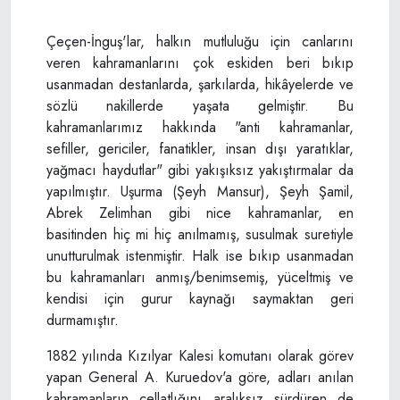
Çeçen-İnguş'lar, halkın mutluluğu için canlarını
veren kahramanlarını çok eskiden beri bıkıp
usanmadan destanlarda, şarkılarda, hikâyelerde ve
sözlü nakillerde yaşata gelmiştir. Bu
kahramanlarımız hakkında "anti kahramanlar,
sefiller, gericiler, fanatikler, insan dışı yaratıklar,
yağmacı haydutlar" gibi yakışıksız yakıştırmalar da
yapılmıştır. Uşurma (Şeyh Mansur), Şeyh Şamil,
Abrek Zelimhan gibi nice kahramanlar, en
basitinden hiç mi hiç anılmamış, susulmak suretiyle
unutturulmak istenmiştir. Halk ise bıkıp usanmadan
bu kahramanları anmış/benimsemiş, yüceltmiş ve
kendisi için gurur kaynağı saymaktan geri
durmamıştır.
1882 yılında Kızılyar Kalesi komutanı olarak görev
yapan General A. Kuruedov'a göre, adları anılan
kahramanların cellatlığını aralıksız sürdüren de