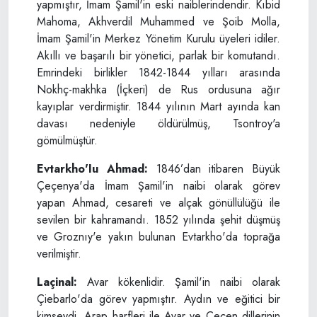
yapmıştır, İmam Şamil'in eski naiblerindendir. Kıbid
Mahoma, Akhverdil Muhammed ve Şoib Моllа,
İmam Şamil'in Merkez Yönetim Kurulu üyeleri idiler.
Akıllı ve başarılı bir yönetici, parlak bir komutandı.
Emrindeki birlikler 1842-1844 yılları arasında
Nokhç-makhka (İçkeri) de Rus ordusuna ağır
kayıplar verdirmiştir. 1844 yılının Mart ayında kan
davası nedeniyle öldürülmüş, Tsontroy'a
gömülmüştür.
Evtarkho'Iu Ahmad:
1846’dan itibaren Büyük
Çeçenya'da İmam Şamil'in naibi olarak görev
yapan Ahmad, cesareti ve alçak gönüllülüğü ile
sevilen bir kahramandı. 1852 yılında şehit düşmüş
ve Groznıy'e yakın bulunan Evtarkho'da toprağa
verilmiştir.
Laçinal:
Avar kökenlidir. Şamil'in naibi olarak
Çiebarlo'da görev yapmıştır. Aydın ve eğitici bir
kimseydi. Arap harfleri ile Avar ve Çeçen dillerinin