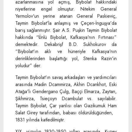
azarlanmasına yol açmış, Biybolat hakkındaki
niyetlerine engel olmuştur. Nitekim General
Yermolov'un yerine atanan General Paskieviç,
Taymin Biybolat'la anlaşmış ve Çeçen-İnguşya'da
barış sağlanmıştır. Şair A.S. Puşkin Taymin Biybolat
hakkında “Ünlü Biybolat, Kafkasya'nın Fırtınası”
demektedir. Dekabrişf B.D. Sukhokurov da
“Biybolat'ın aklı ve hüneriyle Kafkasya'nın
derinliklerinden başlattığı yol, Stenka Razin'in
yoludur” der.
Taymin Biybolat'ın savaş arkadaşları ve yardımcıları
arasında Madin Dcammirza, Akhin Dcankhot, Eski
Atağa'lı Gendergano Çulg, Baççi Elmarza, Zaytan,
Şikhmirza, Tsieçoyn Dcambulat vs. sayılabilir.
Taymin Biybolat, Çar yanlısı olan Gazikumuk Ham
Salat Girey tarafından, babası öldürüldüğünden,
1831 yılında katledilmiştir.
XIX. yüzyılın 1830-1850 yılları arasında, Kuzey