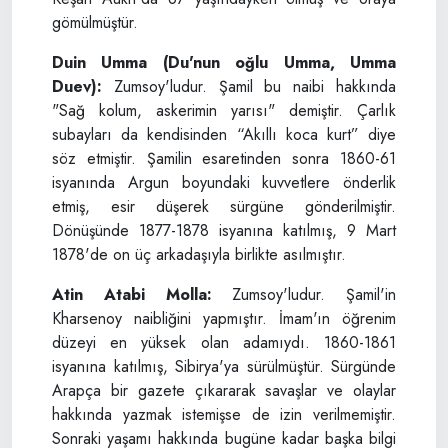
gömülmüştür.
Duin Umma (Du'nun oğlu Umma, Umma
Duev):
Zumsoy'ludur. Şamil bu naibi hakkında
"Sağ kolum, askerimin yarısı" demiştir. Çarlık
subayları da kendisinden “Akıllı koca kurt” diye
söz etmiştir. Şamilin esaretinden sonra 1860-61
isyanında Argun boyundaki kuvvetlere önderlik
etmiş, esir düşerek sürgüne gönderilmiştir.
Dönüşünde 1877-1878 isyanına katılmış, 9 Mart
1878'de on üç arkadaşıyla birlikte asılmıştır.
Atin Atabi Molla:
Zumsoy'ludur. Şamil'in
Kharsenoy naibliğini yapmıştır. İmam'ın öğrenim
düzeyi en yüksek olan adamıydı. 1860-1861
isyanına katılmış, Sibirya'ya sürülmüştür. Sürgünde
Arapça bir gazete çıkararak savaşlar ve olaylar
hakkında yazmak istemişse de izin verilmemiştir.
Sonraki yaşamı hakkında bugüne kadar başka bilgi