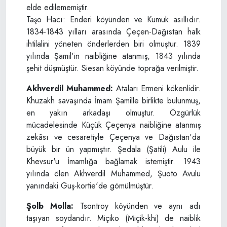
elde edilememiştir.
Taşo Hacı: Enderi köyünden ve Kumuk asıllıdır.
1834-1843 yılları arasında Çeçen-Dağıstan halk
ihtilalini yöneten önderlerden biri olmuştur. 1839
yılında Şamil'in naibliğine atanmış, 1843 yılında
şehit düşmüştür. Siesan köyünde toprağa verilmiştir.
Akhverdil Muhammed:
Ataları Ermeni kökenlidir.
Khuzakh savaşında İmam Şamille birlikte bulunmuş,
en yakın arkadaşı olmuştur. Özgürlük
mücadelesinde Küçük Çeçenya naibliğine atanmış
zekâsı ve cesaretiyle Çeçenya ve Dağıstan'da
büyük bir ün yapmıştır. Şedala (Şatili) Aulu ile
Khevsur'u İmamlığa bağlamak istemiştir. 1943
yılında ölen Akhverdil Muhammed, Şuoto Avulu
yanındaki Guş-kortie'de gömülmüştür.
Şolb Molla:
Tsontroy köyünden ve aynı adı
taşıyan soydandır. Miçiko (Miçik-khi) de naiblik